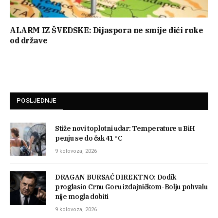
ALARM IZ ŠVEDSKE: Dijaspora ne smije dići ruke
od države
POSLJEDNJE
Stiže novi toplotni udar: Temperature u BiH
penju se do čak 41 °C
9 kolovoza, 2026
DRAGAN BURSAĆ DIREKTNO: Dodik
proglasio Crnu Goru izdajničkom-Bolju pohvalu
nije mogla dobiti
9 kolovoza, 2026