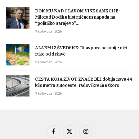
DOK MU NAD GLAVOM VISE SANKCIJE:
Milorad Dodik u histeričnom napadu na
“političko Sarajevo”…
9 kolovoza, 2026
ALARM IZ ŠVEDSKE: Dijaspora ne smije dići
ruke od države
9 kolovoza, 2026
CESTA KOJA ŽIVOT ZNAČI: BiH dobija nova 44
kilometra autoceste, radovi kreću uskoro
9 kolovoza, 2026
Facebook
X
Instagram