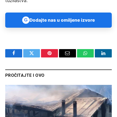
tužilaštva.
G
Dodajte nas u omiljene izvore
Facebook
Twitter
Pinterest
Email
WhatsApp
Linked
PROČITAJTE I OVO