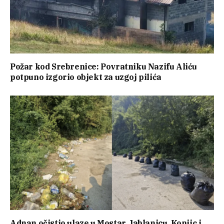
Požar kod Srebrenice: Povratniku Nazifu Aliću
potpuno izgorio objekt za uzgoj pilića
Adnan očistio ulaze u Mostar, Jablanicu, Konjic i