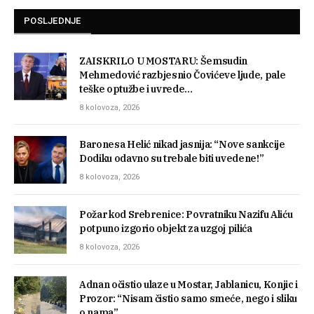
POSLJEDNJE
ZAISKRILO U MOSTARU: Šemsudin
Mehmedović razbjesnio Čovićeve ljude, pale
teške optužbe i uvrede…
8 kolovoza, 2026
Baronesa Helić nikad jasnija: “Nove sankcije
Dodiku odavno su trebale biti uvedene!”
8 kolovoza, 2026
Požar kod Srebrenice: Povratniku Nazifu Aliću
potpuno izgorio objekt za uzgoj pilića
8 kolovoza, 2026
Adnan očistio ulaze u Mostar, Jablanicu, Konjic i
Prozor: “Nisam čistio samo smeće, nego i sliku
o nama”