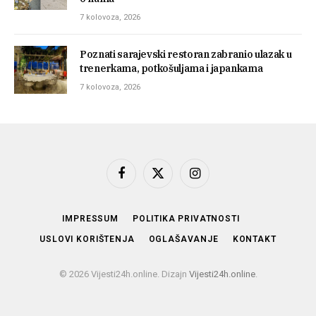
7 kolovoza, 2026
Poznati sarajevski restoran zabranio ulazak u
trenerkama, potkošuljama i japankama
7 kolovoza, 2026
Facebook
X
Instagram
(Twitter)
IMPRESSUM
POLITIKA PRIVATNOSTI
USLOVI KORIŠTENJA
OGLAŠAVANJE
KONTAKT
© 2026 Vijesti24h.online. Dizajn
Vijesti24h.online
.