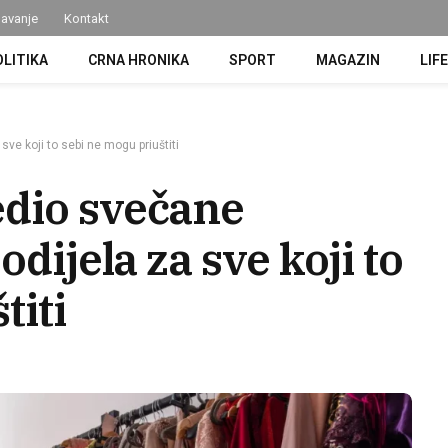
avanje
Kontakt
OLITIKA
CRNA HRONIKA
SPORT
MAGAZIN
LIF
ve koji to sebi ne mogu priuštiti
edio svečane
odijela za sve koji to
titi