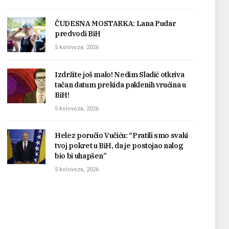
ČUDESNA MOSTARKA: Lana Pudar
predvodi BiH
5 kolovoza, 2026
Izdržite još malo! Nedim Sladić otkriva
tačan datum prekida paklenih vrućina u
BiH!
5 kolovoza, 2026
Helez poručio Vučiću: “Pratili smo svaki
tvoj pokret u BiH, da je postojao nalog
bio bi uhapšen”
5 kolovoza, 2026