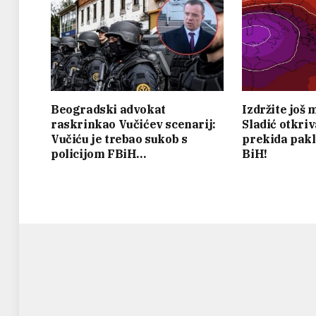
Beogradski advokat
Izdržite još
raskrinkao Vučićev scenarij:
Sladić otkri
Vučiću je trebao sukob s
prekida pakl
policijom FBiH…
BiH!