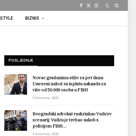
Facebook
X
Instagram
(Twitter)
ESTYLE
BIZNIS
POSLJEDNJE
Novac građanima stiže za pet dana:
Uneseni nalozi za isplatu naknada za
više od 50.000 osoba u FBiH
5 kolovoza, 2026
Beogradski advokat raskrinkao Vučićev
scenarij: Vučiću je trebao sukob s
policijom FBiH…
5 kolovoza, 2026