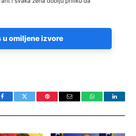
nt i svaka žena dobiju priliku da
 u omiljene izvore
Facebook
Twitter
Pinterest
Email
WhatsApp
LinkedIn