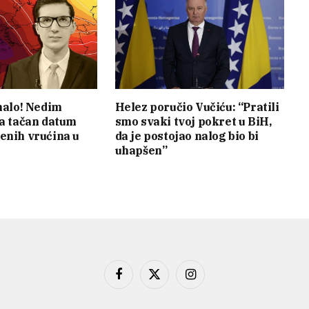
 malo! Nedim
Helez poručio Vučiću: “Pratili
va tačan datum
smo svaki tvoj pokret u BiH,
enih vrućina u
da je postojao nalog bio bi
uhapšen”
Facebook
X
Instagram
(Twitter)