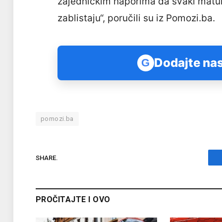
zajedničkim naporima da svaki matura
zablistaju“, poručili su iz Pomozi.ba.
Dodajte nas
G
pomozi.ba
SHARE.
PROČITAJTE I OVO