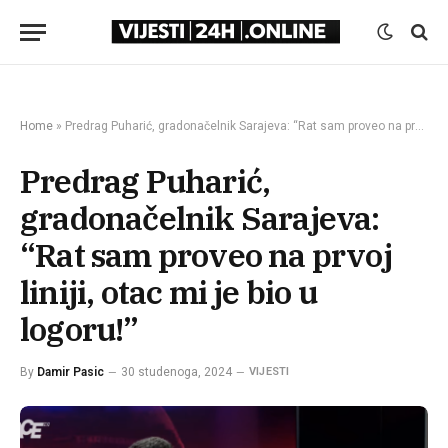
Home
»
Predrag Puharić, gradonačelnik Sarajeva: “Rat sam proveo na prvoj liniji, otac mi je bio u logoru!”
Predrag Puharić,
gradonačelnik Sarajeva:
“Rat sam proveo na prvoj
liniji, otac mi je bio u
logoru!”
By
Damir Pasic
30 studenoga, 2024
VIJESTI