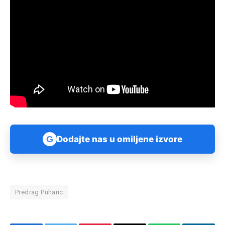
G
Dodajte nas u omiljene izvore
Predrag Puharic