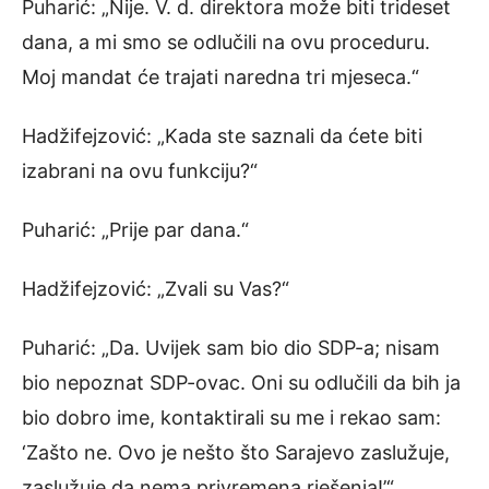
Puharić: „Nije. V. d. direktora može biti trideset
dana, a mi smo se odlučili na ovu proceduru.
Moj mandat će trajati naredna tri mjeseca.“
Hadžifejzović: „Kada ste saznali da ćete biti
izabrani na ovu funkciju?“
Puharić: „Prije par dana.“
Hadžifejzović: „Zvali su Vas?“
Puharić: „Da. Uvijek sam bio dio SDP-a; nisam
bio nepoznat SDP-ovac. Oni su odlučili da bih ja
bio dobro ime, kontaktirali su me i rekao sam:
‘Zašto ne. Ovo je nešto što Sarajevo zaslužuje,
zaslužuje da nema privremena rješenja!’“