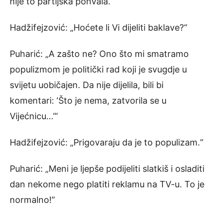
nije to partijska pohvala.“
Hadžifejzović: „Hoćete li Vi dijeliti baklave?“
Puharić: „A zašto ne? Ono što mi smatramo
populizmom je politički rad koji je svugdje u
svijetu uobičajen. Da nije dijelila, bili bi
komentari: ‘Što je nema, zatvorila se u
Vijećnicu…’“
Hadžifejzović: „Prigovaraju da je to populizam.“
Puharić: „Meni je ljepše podijeliti slatkiš i osladiti
dan nekome nego platiti reklamu na TV-u. To je
normalno!“