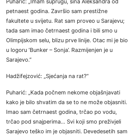
Puharić: „Imam suprugu, sina Aleksandra od
petnaest godina. Završio sam prestižne
fakultete u svijetu. Rat sam proveo u Sarajevu;
tada sam imao četrnaest godina i bili smo u
Olimpijskom selu, blizu prve linije. Otac mi je bio
u logoru ‘Bunker – Sonja’. Razmijenjen je u
Sarajevo.”
Hadžifejzović: „Sjećanja na rat?“
Puharić: „Kada počnem nekome objašnjavati
kako je bilo shvatim da se to ne može objasniti.
Imao sam četrnaest godina, trčao po vodu,
trčao pod snajperima… Svi koji smo preživjeli
Sarajevo teško im je objasniti. Devedesetih sam