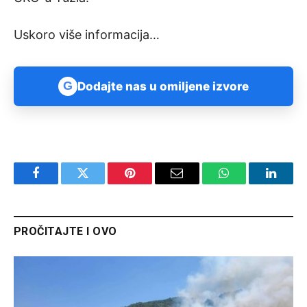
Uskoro više informacija…
G
Dodajte nas u omiljene izvore
Facebook
Twitter
Pinterest
Email
WhatsApp
Linked
PROČITAJTE I OVO