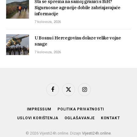
Šta se sprema na samoj granici s BiH?
Sigurnosne agencije dobile zabrinjavajuće
informacije
7 kolovoza, 2026
U Bosnu i Hercegovinu dolaze velike vojne
snage
7 kolovoza, 2026
Facebook
X
Instagram
(Twitter)
IMPRESSUM
POLITIKA PRIVATNOSTI
USLOVI KORIŠTENJA
OGLAŠAVANJE
KONTAKT
© 2026 Vijesti24h.online. Dizajn
Vijesti24h.online
.