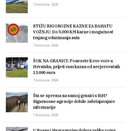
7 kolovoza, 2026
STIŽU RIGOROZNE KAZNE ZA BAHATU
VOŽNJU: Do 5.000 KM kazne i mogućnost
trajnog oduzimanja auta
7 kolovoza, 2026
ŠOK NA GRANICI: Ponesete li ovo voće u
Hrvatsku, prijeti vam kazna od nevjerovatnih
13.000 eura
7 kolovoza, 2026
Šta se sprema na samoj granici s BiH?
Sigurnosne agencije dobile zabrinjavajuće
informacije
7 kolovoza, 2026
U Bosnu i Hercegovinu dolaze velike vojne