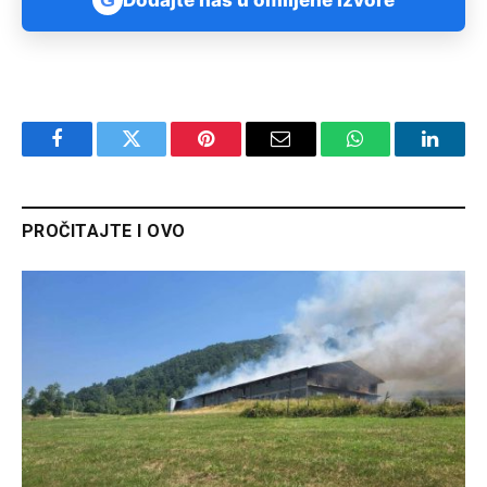
Dodajte nas u omiljene izvore
Facebook
Twitter
Pinterest
Email
WhatsApp
Linked
PROČITAJTE I OVO