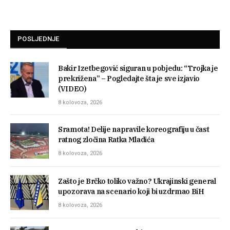
POSLJEDNJE
Bakir Izetbegović siguran u pobjedu: “Trojka je
prekrižena” – Pogledajte šta je sve izjavio
(VIDEO)
8 kolovoza, 2026
Sramota! Delije napravile koreografiju u čast
ratnog zločina Ratka Mladića
8 kolovoza, 2026
Zašto je Brčko toliko važno? Ukrajinski general
upozorava na scenario koji bi uzdrmao BiH
8 kolovoza, 2026