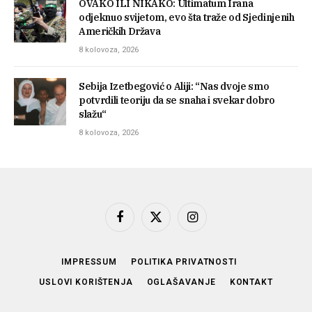
OVAKO ILI NIKAKO: Ultimatum Irana
odjeknuo svijetom, evo šta traže od Sjedinjenih
Američkih Država
8 kolovoza, 2026
Sebija Izetbegović o Aliji: “Nas dvoje smo
potvrdili teoriju da se snaha i svekar dobro
slažu“
8 kolovoza, 2026
Facebook
X
Instagram
(Twitter)
IMPRESSUM
POLITIKA PRIVATNOSTI
USLOVI KORIŠTENJA
OGLAŠAVANJE
KONTAKT