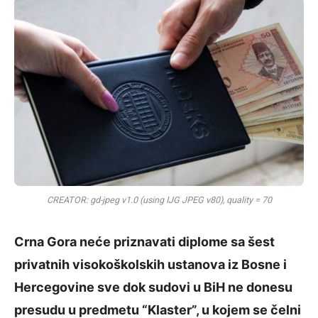
CREATOR: gd-jpeg v1.0 (using IJG JPEG v80), quality = 70
Crna Gora neće priznavati diplome sa šest
privatnih visokoškolskih ustanova iz Bosne i
Hercegovine sve dok sudovi u BiH ne donesu
presudu u predmetu “Klaster”, u kojem se čelni