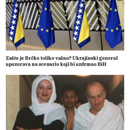
Zašto je Brčko toliko važno? Ukrajinski general
upozorava na scenario koji bi uzdrmao BiH