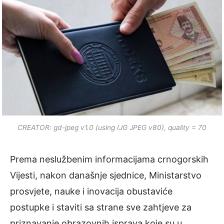
CREATOR: gd-jpeg v1.0 (using IJG JPEG v80), quality = 70
Prema neslužbenim informacijama crnogorskih
Vijesti, nakon današnje sjednice, Ministarstvo
prosvjete, nauke i inovacija obustaviće
postupke i staviti sa strane sve zahtjeve za
priznavanje obrazovnih isprava koje su u