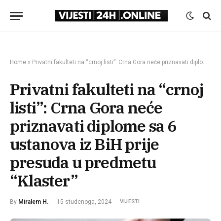
Home
»
Privatni fakulteti na “crnoj listi”: Crna Gora neće priznavati diplome sa 6 ustanova iz BiH prije presuda u predmetu “Klaster”
Privatni fakulteti na “crnoj
listi”: Crna Gora neće
priznavati diplome sa 6
ustanova iz BiH prije
presuda u predmetu
“Klaster”
By
Miralem H.
15 studenoga, 2024
VIJESTI