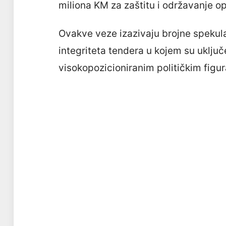
miliona KM za zaštitu i održavanje o
Ovakve veze izazivaju brojne spekulaci
integriteta tendera u kojem su uklju
visokopozicioniranim političkim figu