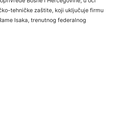
privrede Bosne i Hercegovine, u oči
ko-tehničke zaštite, koji uključuje firmu
 Rame Isaka, trenutnog federalnog