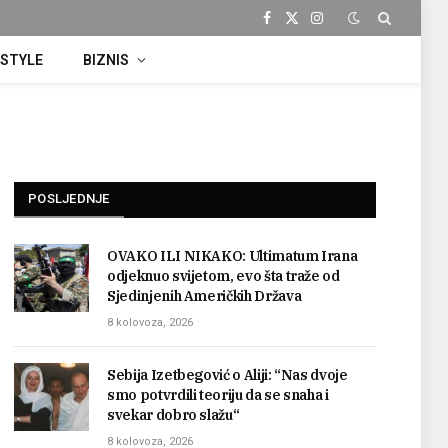
Facebook
X
Instagram
(Twitter)
ESTYLE
BIZNIS
POSLJEDNJE
OVAKO ILI NIKAKO: Ultimatum Irana
odjeknuo svijetom, evo šta traže od
Sjedinjenih Američkih Država
8 kolovoza, 2026
Sebija Izetbegović o Aliji: “Nas dvoje
smo potvrdili teoriju da se snaha i
svekar dobro slažu“
8 kolovoza, 2026