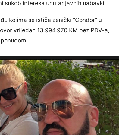
ni sukob interesa unutar javnih nabavki.
eđu kojima se ističe zenički “Condor” u
ugovor vrijedan 13.994.970 KM bez PDV-a,
m ponudom.