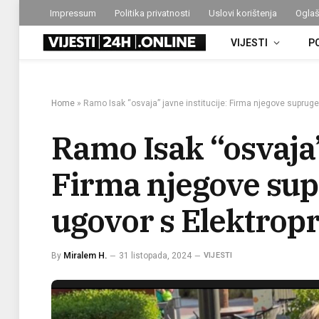
Impressum
Politika privatnosti
Uslovi korištenja
Oglaš
VIJESTI
P
Home
»
Ramo Isak “osvaja” javne institucije: Firma njegove suprug
Ramo Isak “osvaja”
Firma njegove sup
ugovor s Elektrop
By
Miralem H.
31 listopada, 2024
VIJESTI