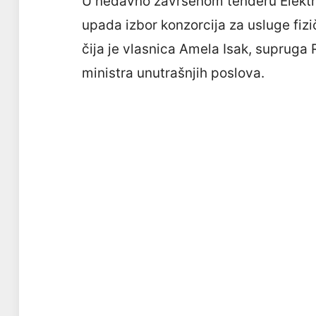
U nedavno završenom tenderu Elektro
upada izbor konzorcija za usluge fizič
čija je vlasnica Amela Isak, supruga
ministra unutrašnjih poslova.