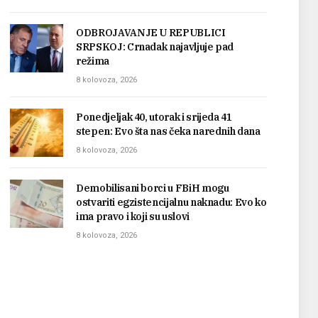
ODBROJAVANJE U REPUBLICI
SRPSKOJ: Crnadak najavljuje pad
režima
8 kolovoza, 2026
Ponedjeljak 40, utorak i srijeda 41
stepen: Evo šta nas čeka narednih dana
8 kolovoza, 2026
Demobilisani borci u FBiH mogu
ostvariti egzistencijalnu naknadu: Evo ko
ima pravo i koji su uslovi
8 kolovoza, 2026