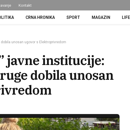
avanje
Kontakt
OLITIKA
CRNA HRONIKA
SPORT
MAGAZIN
LIF
e dobila unosan ugovor s Elektroprivredom
 javne institucije:
ruge dobila unosan
rivredom