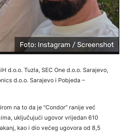
iH d.o.o. Tuzla, SEC One d.o.o. Sarajevo,
onics d.o.o. Sarajevo i Pobjeda –
irom na to da je “Condor” ranije već
ma, uključujući ugovor vrijedan 610
akanj, kao i dio većeg ugovora od 8,5