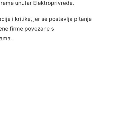
preme unutar Elektroprivrede.
je i kritike, jer se postavlja pitanje
čene firme povezane s
rama.