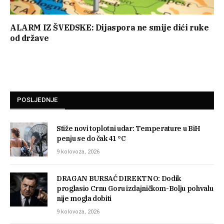
ALARM IZ ŠVEDSKE: Dijaspora ne smije dići ruke
od države
POSLJEDNJE
Stiže novi toplotni udar: Temperature u BiH
penju se do čak 41 °C
9 kolovoza, 2026
DRAGAN BURSAĆ DIREKTNO: Dodik
proglasio Crnu Goru izdajničkom-Bolju pohvalu
nije mogla dobiti
9 kolovoza, 2026