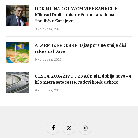
DOK MU NAD GLAVOM VISE SANKCIJE:
Milorad Dodik u histeričnom napadu na
“političko Sarajevo”…
9 kolovoza, 2026
ALARM IZ ŠVEDSKE: Dijaspora ne smije dići
ruke od države
9 kolovoza, 2026
CESTA KOJA ŽIVOT ZNAČI: BiH dobija nova 44
kilometra autoceste, radovi kreću uskoro
9 kolovoza, 2026
Facebook
X
Instagram
(Twitter)