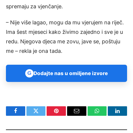
spremaju za vjenčanje.
– Nije više lagao, mogu da mu vjerujem na riječ.
Ima šest mjeseci kako živimo zajedno i sve je u
redu. Njegova djeca me zovu, jave se, poštuju
me – rekla je ona tada.
G
Dodajte nas u omiljene izvore
Facebook
Twitter
Pinterest
Email
WhatsApp
Linked