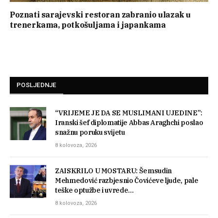
Poznati sarajevski restoran zabranio ulazak u
trenerkama, potkošuljama i japankama
POSLJEDNJE
“VRIJEME JE DA SE MUSLIMANI UJEDINE”:
Iranski šef diplomatije Abbas Araghchi poslao
snažnu poruku svijetu
8 kolovoza, 2026
ZAISKRILO U MOSTARU: Šemsudin
Mehmedović razbjesnio Čovićeve ljude, pale
teške optužbe i uvrede…
8 kolovoza, 2026