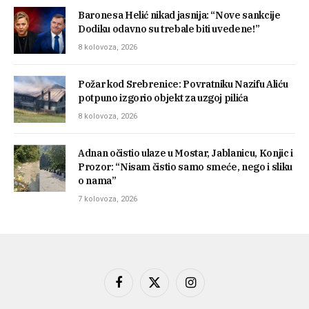
Baronesa Helić nikad jasnija: “Nove sankcije
Dodiku odavno su trebale biti uvedene!”
8 kolovoza, 2026
Požar kod Srebrenice: Povratniku Nazifu Aliću
potpuno izgorio objekt za uzgoj pilića
8 kolovoza, 2026
Adnan očistio ulaze u Mostar, Jablanicu, Konjic i
Prozor: “Nisam čistio samo smeće, nego i sliku
o nama”
7 kolovoza, 2026
Facebook
X
Instagram
(Twitter)