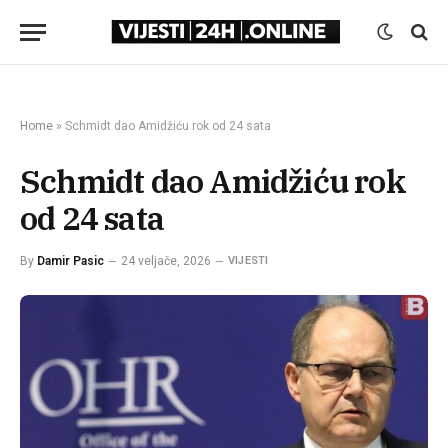
Home
»
Schmidt dao Amidžiću rok od 24 sata
Schmidt dao Amidžiću rok
od 24 sata
By
Damir Pasic
24 veljače, 2026
VIJESTI