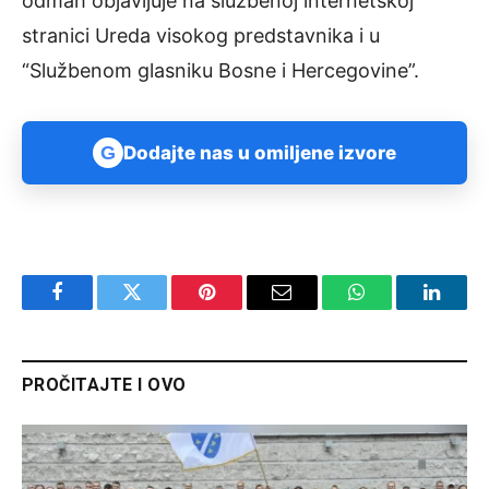
odmah objavljuje na službenoj internetskoj
stranici Ureda visokog predstavnika i u
“Službenom glasniku Bosne i Hercegovine”.
G
Dodajte nas u omiljene izvore
Facebook
Twitter
Pinterest
Email
WhatsApp
Linked
PROČITAJTE I OVO