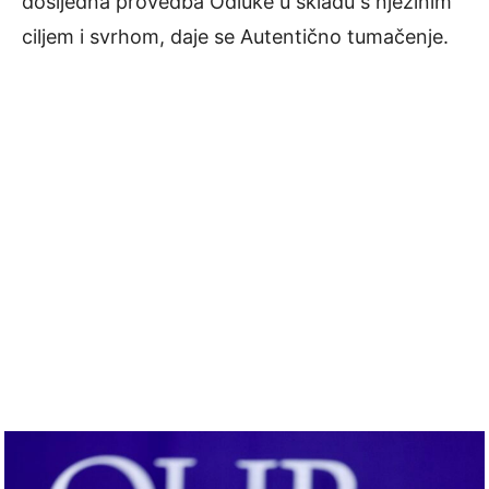
dosljedna provedba Odluke u skladu s njezinim
ciljem i svrhom, daje se Autentično tumačenje.