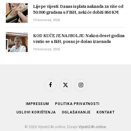
Lijepe vijesti: Danas isplata naknada za više od
50.000 građana u FBiH, neki će dobiti 860 KM
10 kolovoza, 2026
KOD KUĆE JE NAJBOLJE: Nakon deset godina
vratio se u BiH, posao je došao iznenada
10 kolovoza, 2026
Facebook
X
Instagram
(Twitter)
IMPRESSUM
POLITIKA PRIVATNOSTI
USLOVI KORIŠTENJA
OGLAŠAVANJE
KONTAKT
© 2026 Vijesti24h.online. Dizajn
Vijesti24h.online
.