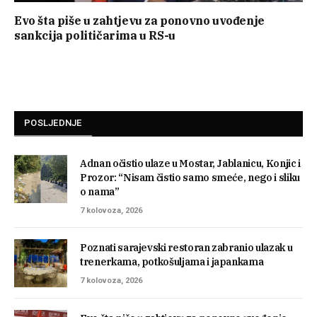
Evo šta piše u zahtjevu za ponovno uvođenje
sankcija političarima u RS-u
POSLJEDNJE
Adnan očistio ulaze u Mostar, Jablanicu, Konjic i
Prozor: “Nisam čistio samo smeće, nego i sliku
o nama”
7 kolovoza, 2026
Poznati sarajevski restoran zabranio ulazak u
trenerkama, potkošuljama i japankama
7 kolovoza, 2026