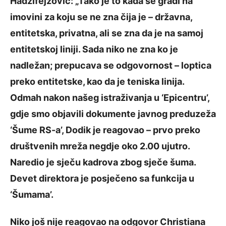
Hadžifejzović: „Tako je to kada se gradi na
imovini za koju se ne zna čija je – državna,
entitetska, privatna, ali se zna da je na samoj
entitetskoj liniji. Sada niko ne zna ko je
nadležan; prepucava se odgovornost – loptica
preko entitetske, kao da je teniska linija.
Odmah nakon našeg istraživanja u ‘Epicentru’,
gdje smo objavili dokumente javnog preduzeža
‘Šume RS-a’, Dodik je reagovao – prvo preko
društvenih mreža negdje oko 2.00 ujutro.
Naredio je sječu kadrova zbog sječe šuma.
Devet direktora je posječeno sa funkcija u
‘Šumama’.
Niko još nije reagovao na odgovor Christiana