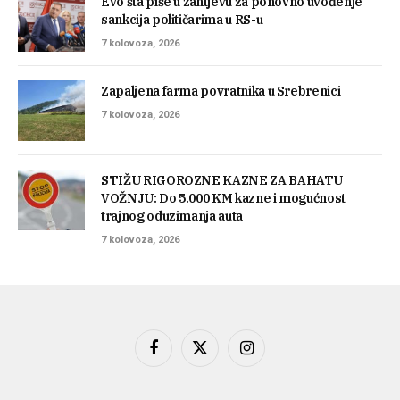
Evo šta piše u zahtjevu za ponovno uvođenje
sankcija političarima u RS-u
7 kolovoza, 2026
Zapaljena farma povratnika u Srebrenici
7 kolovoza, 2026
STIŽU RIGOROZNE KAZNE ZA BAHATU
VOŽNJU: Do 5.000 KM kazne i mogućnost
trajnog oduzimanja auta
7 kolovoza, 2026
Facebook
X
Instagram
(Twitter)