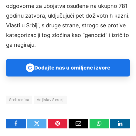
odgovorne za ubojstva osuđene na ukupno 781
godinu zatvora, uključujući pet doživotnih kazni.
Vlasti u Srbiji, s druge strane, strogo se protive
kategorizaciji tog zločina kao “genocid” i izričito
ga negiraju.
G
Dodajte nas u omiljene izvore
Srebrenica
Vojislav Seselj
Facebook
Twitter
Pinterest
Email
WhatsApp
Linked