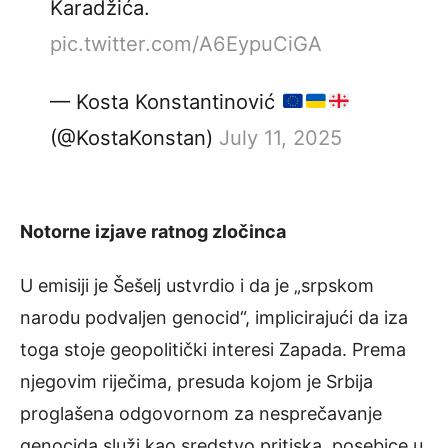
Karadžića.
pic.twitter.com/A6EypuCiGA
— Kosta Konstantinović
(@KostaKonstan)
July 11, 2025
Notorne izjave ratnog zločinca
U emisiji je Šešelj ustvrdio i da je „srpskom
narodu podvaljen genocid“, implicirajući da iza
toga stoje geopolitički interesi Zapada. Prema
njegovim riječima, presuda kojom je Srbija
proglašena odgovornom za nesprečavanje
genocida služi kao sredstvo pritiska, posebice u