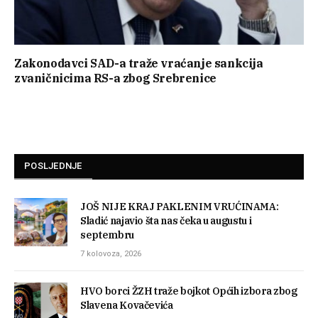
Zakonodavci SAD-a traže vraćanje sankcija
zvaničnicima RS-a zbog Srebrenice
POSLJEDNJE
JOŠ NIJE KRAJ PAKLENIM VRUĆINAMA:
Sladić najavio šta nas čeka u augustu i
septembru
7 kolovoza, 2026
HVO borci ŽZH traže bojkot Općih izbora zbog
Slavena Kovačevića