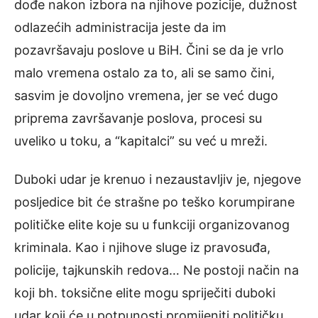
dođe nakon izbora na njihove pozicije, dužnost
odlazećih administracija jeste da im
pozavršavaju poslove u BiH. Čini se da je vrlo
malo vremena ostalo za to, ali se samo čini,
sasvim je dovoljno vremena, jer se već dugo
priprema završavanje poslova, procesi su
uveliko u toku, a “kapitalci” su već u mreži.
Duboki udar je krenuo i nezaustavljiv je, njegove
posljedice bit će strašne po teško korumpirane
političke elite koje su u funkciji organizovanog
kriminala. Kao i njihove sluge iz pravosuđa,
policije, tajkunskih redova… Ne postoji način na
koji bh. toksične elite mogu spriječiti duboki
udar koji će u potpunosti promijeniti političku