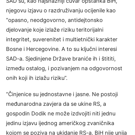
SAD su, kao najsnažniji čuvar opstanka BiH,
njegovu izjavu o razdruživanju ocijenile kao
“opasno, neodgovorno, antidejtonsko
djelovanje koje izlaže riziku teritorijalni
integritet, suverenitet i multietnički karakter
Bosne i Hercegovine. A to su ključni interesi
SAD-a. Sjedinjene Države braniće ih i štititi,
između ostalog, i pozivanjem na odgovornost
onih koji ih izlažu riziku”.
“Činjenice su jednostavne i jasne. Ne postoji
međunarodna zavjera da se ukine RS, a
gospodin Dodik ne može izdvojiti niti jednu
jedinu izjavu ijednog američkog zvaničnika
kojom se poziva na ukidanje RS-a. BiH nije unija