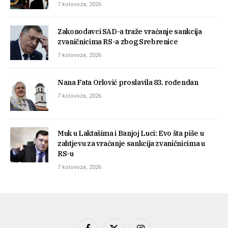
7 kolovoza, 2026
Zakonodavci SAD-a traže vraćanje sankcija
zvaničnicima RS-a zbog Srebrenice
7 kolovoza, 2026
Nana Fata Orlović proslavila 83. rođendan
7 kolovoza, 2026
Muk u Laktašima i Banjoj Luci: Evo šta piše u
zahtjevu za vraćanje sankcija zvaničnicima u
RS-u
7 kolovoza, 2026