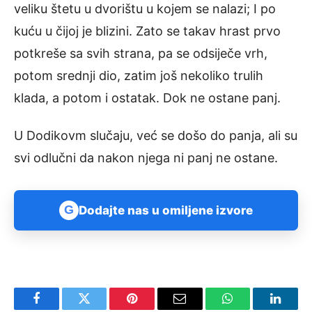
veliku štetu u dvorištu u kojem se nalazi; I po
kuću u čijoj je blizini. Zato se takav hrast prvo
potkreše sa svih strana, pa se odsiječe vrh,
potom srednji dio, zatim još nekoliko trulih
klada, a potom i ostatak. Dok ne ostane panj.
U Dodikovm slučaju, već se došo do panja, ali su
svi odlučni da nakon njega ni panj ne ostane.
G
Dodajte nas u omiljene izvore
Facebook
Twitter
Pinterest
Email
WhatsApp
Linked