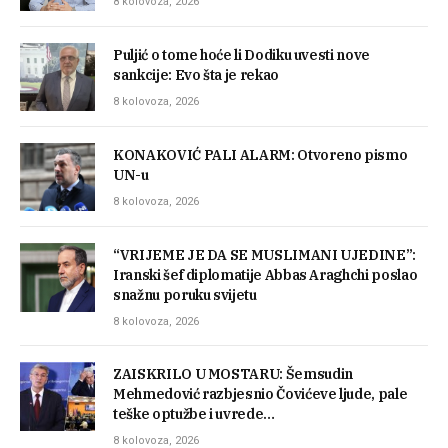
8 kolovoza, 2026
Puljić o tome hoće li Dodiku uvesti nove
sankcije: Evo šta je rekao
8 kolovoza, 2026
KONAKOVIĆ PALI ALARM: Otvoreno pismo
UN-u
8 kolovoza, 2026
“VRIJEME JE DA SE MUSLIMANI UJEDINE”:
Iranski šef diplomatije Abbas Araghchi poslao
snažnu poruku svijetu
8 kolovoza, 2026
ZAISKRILO U MOSTARU: Šemsudin
Mehmedović razbjesnio Čovićeve ljude, pale
teške optužbe i uvrede…
8 kolovoza, 2026