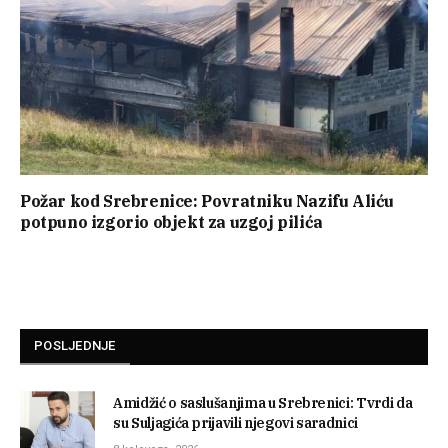
Požar kod Srebrenice: Povratniku Nazifu Aliću
potpuno izgorio objekt za uzgoj pilića
POSLJEDNJE
Amidžić o saslušanjima u Srebrenici: Tvrdi da
su Suljagića prijavili njegovi saradnici