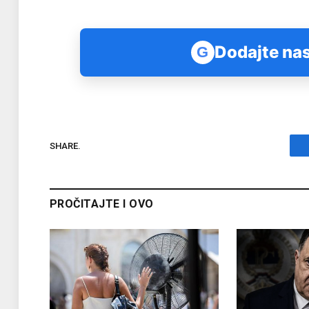
Dodajte nas
G
SHARE.
PROČITAJTE I OVO