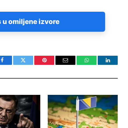
 u omiljene izvore
Facebook
Twitter
Pinterest
Email
WhatsApp
LinkedIn