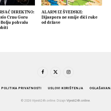
RSAĆ DIREKTNO:
ALARM IZ ŠVEDSKE:
sio Crnu Goru
Dijaspora ne smije dići ruke
Bolju pohvalu
od države
biti
Facebook
X
Instagram
(Twitter)
POLITIKA PRIVATNOSTI
USLOVI KORIŠTENJA
OGLAŠAVAN
© 2026 Vijesti24h.online. Dizajn
Vijesti24h.online
.