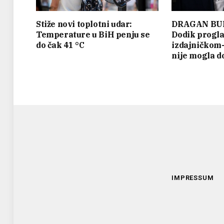
Stiže novi toplotni udar:
DRAGAN BU
Temperature u BiH penju se
Dodik progla
do čak 41 °C
izdajničkom-
nije mogla do
IMPRESSUM