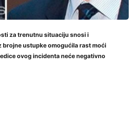
i za trenutnu situaciju snosi i
z brojne ustupke omogućila rast moći
ljedice ovog incidenta neće negativno