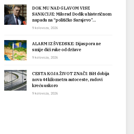
DOK MU NAD GLAVOM VISE
SANKCIJE: Milorad Dodik u histeričnom
napadu na “političko Sarajevo”…
9 kolovoza, 2026
ALARM IZ ŠVEDSKE: Dijaspora ne
smije dići ruke od države
9 kolovoza, 2026
CESTA KOJA ŽIVOT ZNAČI: BiH dobija
nova 44 kilometra autoceste, radovi
kreću uskoro
9 kolovoza, 2026