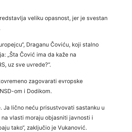
redstavlja veliku opasnost, jer je svestan
.
uropejcu“, Draganu Čoviću, koji stalno
ja: „Šta Čović ima da kaže na
RS, uz sve uvrede?“.
stovremeno zagovarati evropske
s SNSD-om i Dodikom.
. Ja lično neću prisustvovati sastanku u
na vlasti moraju objasniti javnosti i
ju tako“, zaključio je Vukanović.