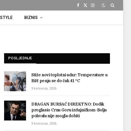
Facebook
X
Instagram
(Twitter)
ESTYLE
BIZNIS
POSLJEDNJE
Stiže novi toplotni udar: Temperature u
BiH penju se do čak 41 °C
9 kolovoza, 2026
DRAGAN BURSAĆ DIREKTNO: Dodik
proglasio Crnu Goru izdajničkom-Bolju
pohvalu nije mogla dobiti
9 kolovoza, 2026