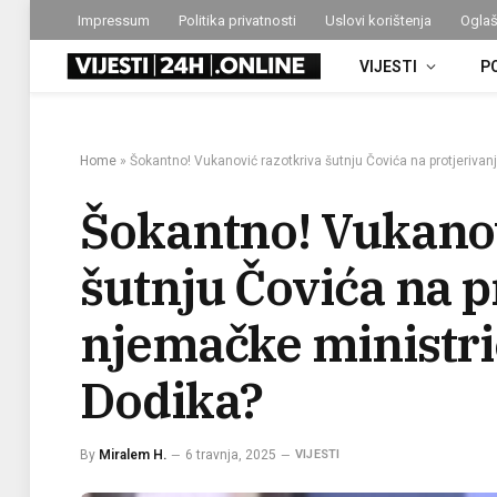
Impressum
Politika privatnosti
Uslovi korištenja
Oglaš
VIJESTI
P
Home
»
Šokantno! Vukanović razotkriva šutnju Čovića na protjerivanj
Šokantno! Vukanov
šutnju Čovića na p
njemačke ministrice
Dodika?
By
Miralem H.
6 travnja, 2025
VIJESTI