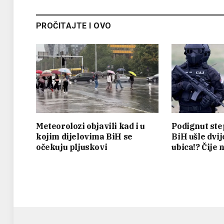
PROČITAJTE I OVO
Meteorolozi objavili kad i u
Podignut ste
kojim dijelovima BiH se
BiH ušle dvi
očekuju pljuskovi
ubica!? Čije