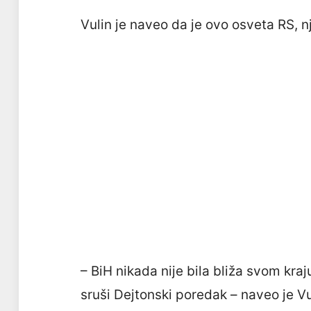
Vulin je naveo da je ovo osveta RS, 
– BiH nikada nije bila bliža svom kra
sruši Dejtonski poredak – naveo je V