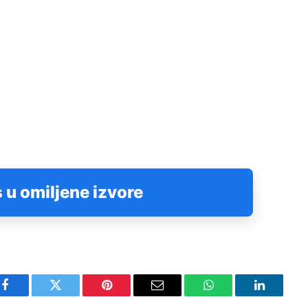
 u omiljene izvore
Facebook
Twitter
Pinterest
Email
WhatsApp
LinkedIn