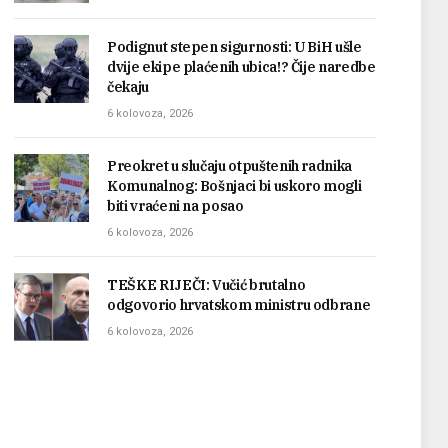
Podignut stepen sigurnosti: U BiH ušle
dvije ekipe plaćenih ubica!? Čije naredbe
čekaju
6 kolovoza, 2026
Preokret u slučaju otpuštenih radnika
Komunalnog: Bošnjaci bi uskoro mogli
biti vraćeni na posao
6 kolovoza, 2026
TEŠKE RIJEČI: Vučić brutalno
odgovorio hrvatskom ministru odbrane
6 kolovoza, 2026