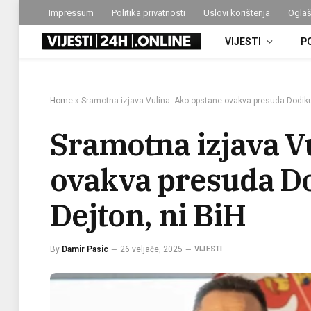
Impressum
Politika privatnosti
Uslovi korištenja
Oglaš
VIJESTI
P
Home
»
Sramotna izjava Vulina: Ako opstane ovakva presuda Dodiku,
Sramotna izjava V
ovakva presuda Do
Dejton, ni BiH
By
Damir Pasic
26 veljače, 2025
VIJESTI