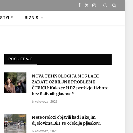
Facebook
X
Instagram
(Twitter)
ESTYLE
BIZNIS
POSLJEDNJE
NOVA TEHNOLOGIJA MOGLA BI
ZADATI OZBILJNE PROBLEME
ČOVIĆU: Kako će HDZ preživjeti izbore
bez fiktivnih glasova?
6 kolovoza, 2026
Meteorolozi objavili kad i u kojim
dijelovima BiH se očekuju pljuskovi
6 kolovoza, 2026