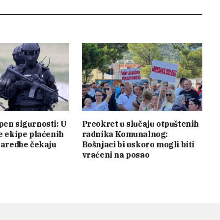
pen sigurnosti: U
Preokret u slučaju otpuštenih
je ekipe plaćenih
radnika Komunalnog:
 naredbe čekaju
Bošnjaci bi uskoro mogli biti
vraćeni na posao