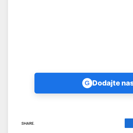
Dodajte nas
G
SHARE.