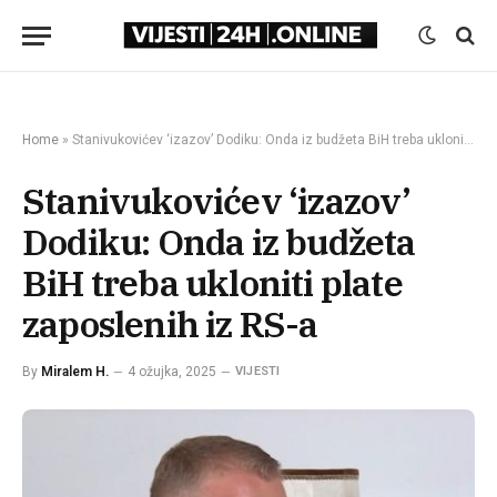
Home
»
Stanivukovićev ‘izazov’ Dodiku: Onda iz budžeta BiH treba ukloniti plate zaposlenih iz RS-a
Stanivukovićev ‘izazov’
Dodiku: Onda iz budžeta
BiH treba ukloniti plate
zaposlenih iz RS-a
By
Miralem H.
4 ožujka, 2025
VIJESTI