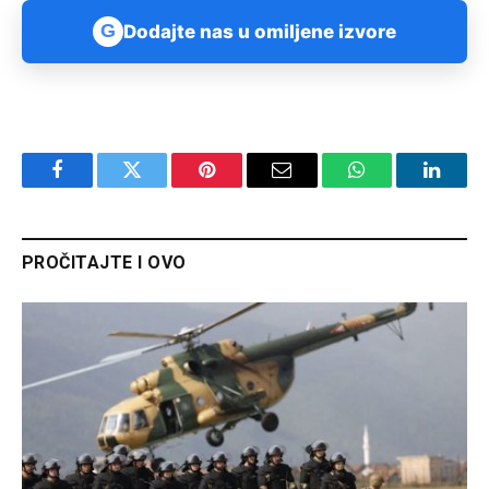
G
Dodajte nas u omiljene izvore
Facebook
Twitter
Pinterest
Email
WhatsApp
Linked
PROČITAJTE I OVO