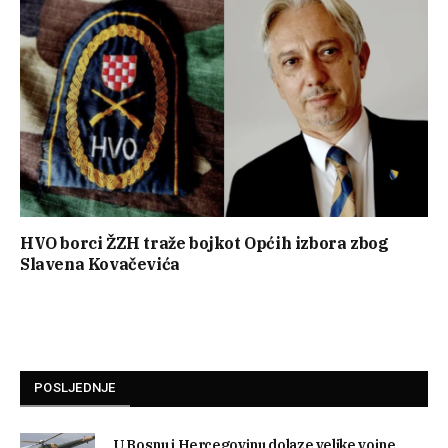
HVO borci ŽZH traže bojkot Općih izbora zbog
Slavena Kovačevića
POSLJEDNJE
U Bosnu i Hercegovinu dolaze velike vojne