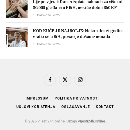
Lijepe vijesti: Danas isplata naknada za više od
50.000 građana u FBiH, neki će dobiti 860 KM
10 kolovoza, 2026
KOD KUĆE JE NAJBOLJE: Nakon deset godina
vratio se u BiH, posao je došao iznenada
10 kolovoza, 2026
Facebook
X
Instagram
(Twitter)
IMPRESSUM
POLITIKA PRIVATNOSTI
USLOVI KORIŠTENJA
OGLAŠAVANJE
KONTAKT
© 2026 Vijesti24h.online. Dizajn
Vijesti24h.online
.