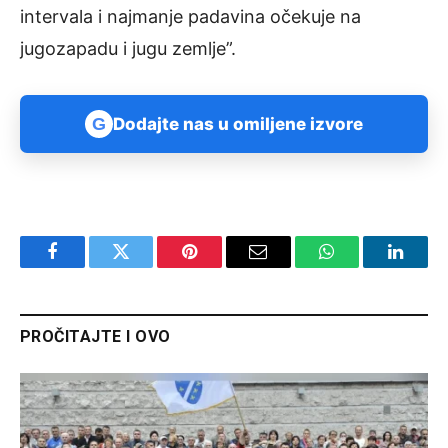
intervala i najmanje padavina očekuje na
jugozapadu i jugu zemlje”.
G
Dodajte nas u omiljene izvore
Facebook
Twitter
Pinterest
Email
WhatsApp
Linked
PROČITAJTE I OVO