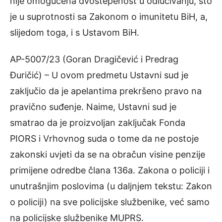
nije omogućena dvostepenost u odlučivanju, što
je u suprotnosti sa Zakonom o imunitetu BiH, a,
slijedom toga, i s Ustavom BiH.
AP-5007/23 (Goran Dragičević i Predrag
Đuričić) – U ovom predmetu Ustavni sud je
zaključio da je apelantima prekršeno pravo na
pravično suđenje. Naime, Ustavni sud je
smatrao da je proizvoljan zaključak Fonda
PIORS i Vrhovnog suda o tome da ne postoje
zakonski uvjeti da se na obračun visine penzije
primijene odredbe člana 136a. Zakona o policiji i
unutrašnjim poslovima (u daljnjem tekstu: Zakon
o policiji) na sve policijske službenike, već samo
na policijske službenike MUPRS.