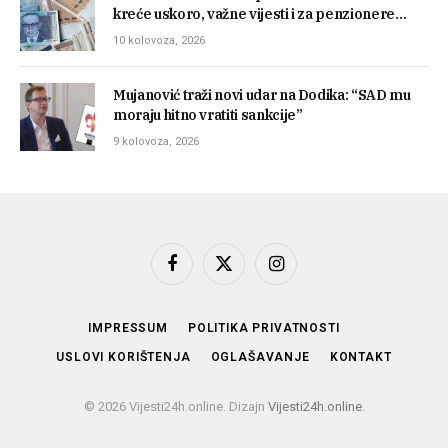
kreće uskoro, važne vijesti i za penzionere…
10 kolovoza, 2026
Mujanović traži novi udar na Dodika: “SAD mu
moraju hitno vratiti sankcije”
9 kolovoza, 2026
Facebook
X
Instagram
(Twitter)
IMPRESSUM
POLITIKA PRIVATNOSTI
USLOVI KORIŠTENJA
OGLAŠAVANJE
KONTAKT
© 2026 Vijesti24h.online. Dizajn
Vijesti24h.online
.