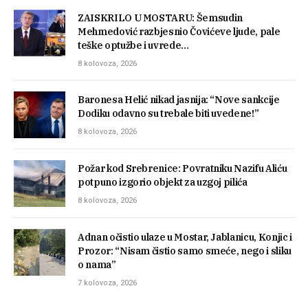
ZAISKRILO U MOSTARU: Šemsudin
Mehmedović razbjesnio Čovićeve ljude, pale
teške optužbe i uvrede…
8 kolovoza, 2026
Baronesa Helić nikad jasnija: “Nove sankcije
Dodiku odavno su trebale biti uvedene!”
8 kolovoza, 2026
Požar kod Srebrenice: Povratniku Nazifu Aliću
potpuno izgorio objekt za uzgoj pilića
8 kolovoza, 2026
Adnan očistio ulaze u Mostar, Jablanicu, Konjic i
Prozor: “Nisam čistio samo smeće, nego i sliku
o nama”
7 kolovoza, 2026