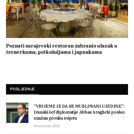
Poznati sarajevski restoran zabranio ulazak u
trenerkama, potkošuljama i japankama
POSLJEDNJE
“VRIJEME JE DA SE MUSLIMANI UJEDINE”:
Iranski šef diplomatije Abbas Araghchi poslao
snažnu poruku svijetu
8 kolovoza, 2026