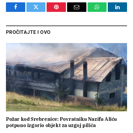
Facebook
Twitter
Pinterest
Email
WhatsApp
Linked
PROČITAJTE I OVO
Požar kod Srebrenice: Povratniku Nazifu Aliću
potpuno izgorio objekt za uzgoj pilića