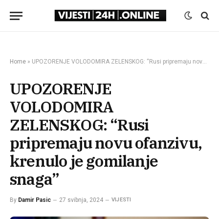
Home
»
UPOZORENJE VOLODOMIRA ZELENSKOG: “Rusi pripremaju novu ofanzivu, krenulo je gomilanje snaga”
UPOZORENJE
VOLODOMIRA
ZELENSKOG: “Rusi
pripremaju novu ofanzivu,
krenulo je gomilanje
snaga”
By
Damir Pasic
27 svibnja, 2024
VIJESTI