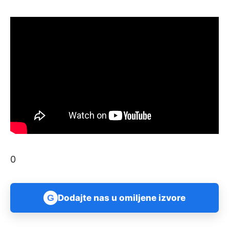
0
G
Dodajte nas u omiljene izvore