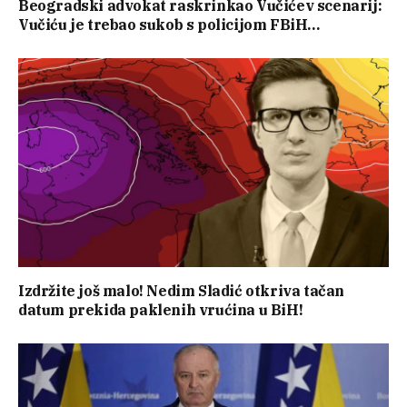
Beogradski advokat raskrinkao Vučićev scenarij:
Vučiću je trebao sukob s policijom FBiH…
Izdržite još malo! Nedim Sladić otkriva tačan
datum prekida paklenih vrućina u BiH!