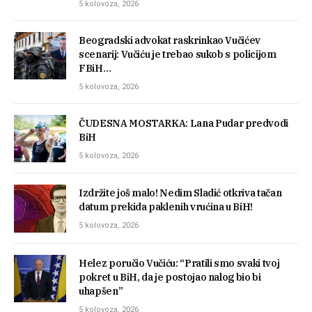
5 kolovoza, 2026
Beogradski advokat raskrinkao Vučićev
scenarij: Vučiću je trebao sukob s policijom
FBiH…
5 kolovoza, 2026
ČUDESNA MOSTARKA: Lana Pudar predvodi
BiH
5 kolovoza, 2026
Izdržite još malo! Nedim Sladić otkriva tačan
datum prekida paklenih vrućina u BiH!
5 kolovoza, 2026
Helez poručio Vučiću: “Pratili smo svaki tvoj
pokret u BiH, da je postojao nalog bio bi
uhapšen”
5 kolovoza, 2026