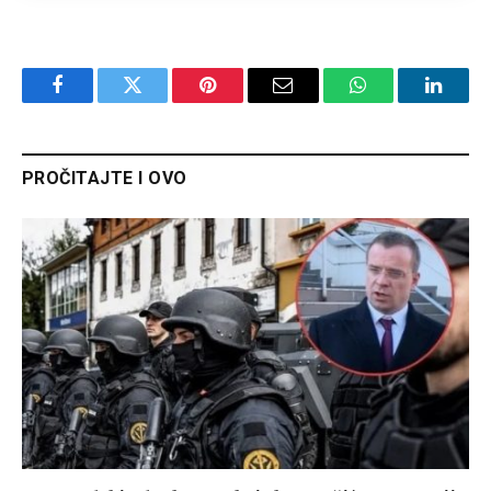
Facebook
Twitter
Pinterest
Email
WhatsApp
Linked
PROČITAJTE I OVO