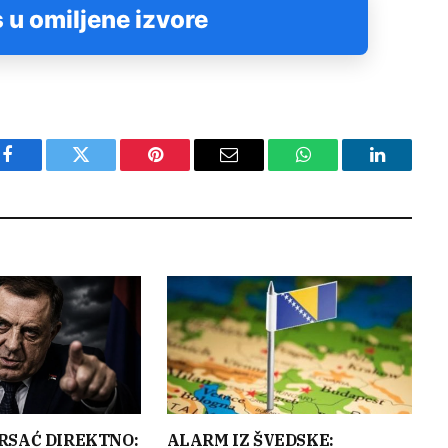
 u omiljene izvore
Facebook
Twitter
Pinterest
Email
WhatsApp
LinkedIn
RSAĆ DIREKTNO:
ALARM IZ ŠVEDSKE: