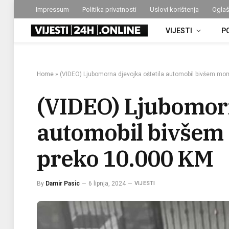
Impressum
Politika privatnosti
Uslovi korištenja
Oglaš
VIJESTI
P
Home
»
(VIDEO) Ljubomorna djevojka oštetila automobil bivšem mom
(VIDEO) Ljubomorn
automobil bivšem 
preko 10.000 KM
By
Damir Pasic
6 lipnja, 2024
VIJESTI