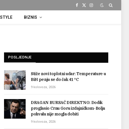
Facebook
X
Instagram
(Twitter)
ESTYLE
BIZNIS
POSLJEDNJE
Stiže novi toplotni udar: Temperature u
BiH penju se do čak 41 °C
9 kolovoza, 2026
DRAGAN BURSAĆ DIREKTNO: Dodik
proglasio Crnu Goru izdajničkom-Bolju
pohvalu nije mogla dobiti
9 kolovoza, 2026