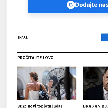
Dodajte nas
G
SHARE.
PROČITAJTE I OVO
Stiže novi toplotni udar:
DRAGAN BU