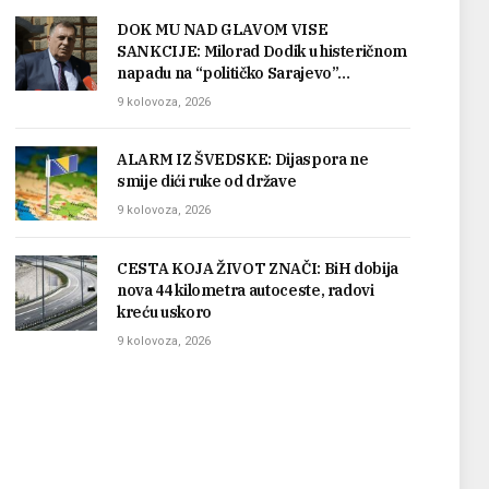
DOK MU NAD GLAVOM VISE
SANKCIJE: Milorad Dodik u histeričnom
napadu na “političko Sarajevo”…
9 kolovoza, 2026
ALARM IZ ŠVEDSKE: Dijaspora ne
smije dići ruke od države
9 kolovoza, 2026
CESTA KOJA ŽIVOT ZNAČI: BiH dobija
nova 44 kilometra autoceste, radovi
kreću uskoro
9 kolovoza, 2026