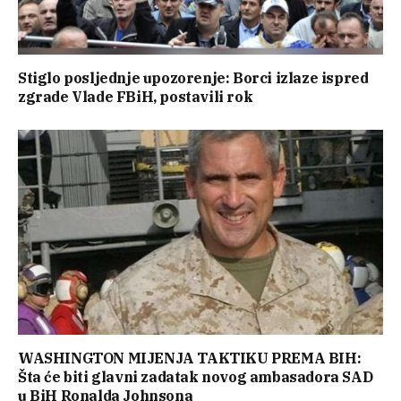
Stiglo posljednje upozorenje: Borci izlaze ispred
zgrade Vlade FBiH, postavili rok
WASHINGTON MIJENJA TAKTIKU PREMA BIH:
Šta će biti glavni zadatak novog ambasadora SAD
u BiH Ronalda Johnsona