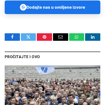
G
Dodajte nas u omiljene izvore
Facebook
Twitter
Pinterest
Email
WhatsApp
Linked
PROČITAJTE I OVO