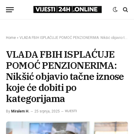
Home
»
VLADA FBIH ISPLAĆUJE POMOĆ PENZIONERIMA: Nikšić objavio tačne iznose koje će dobiti po kategorijama
VLADA FBIH ISPLAĆUJE
POMOĆ PENZIONERIMA:
Nikšić objavio tačne iznose
koje će dobiti po
kategorijama
By
Miralem H.
25 srpnja, 2025
VIJESTI