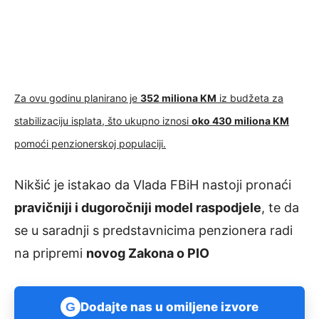
Za ovu godinu planirano je
352 miliona KM
iz budžeta za
stabilizaciju isplata, što ukupno iznosi
oko 430 miliona KM
pomoći penzionerskoj populaciji.
Nikšić je istakao da Vlada FBiH nastoji pronaći
pravičniji i dugoročniji model raspodjele
, te da
se u saradnji s predstavnicima penzionera radi
na pripremi
novog Zakona o PIO
G
Dodajte nas u omiljene izvore