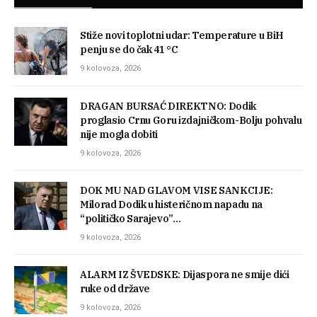
Stiže novi toplotni udar: Temperature u BiH
penju se do čak 41 °C
9 kolovoza, 2026
DRAGAN BURSAĆ DIREKTNO: Dodik
proglasio Crnu Goru izdajničkom-Bolju pohvalu
nije mogla dobiti
9 kolovoza, 2026
DOK MU NAD GLAVOM VISE SANKCIJE:
Milorad Dodik u histeričnom napadu na
“političko Sarajevo”…
9 kolovoza, 2026
ALARM IZ ŠVEDSKE: Dijaspora ne smije dići
ruke od države
9 kolovoza, 2026