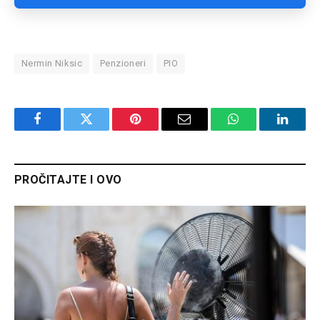
Nermin Niksic
Penzioneri
PIO
Facebook
Twitter
Pinterest
Email
WhatsApp
Linked
PROČITAJTE I OVO