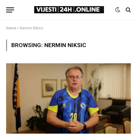
Home
»
Nermin Niksic
BROWSING:
NERMIN NIKSIC