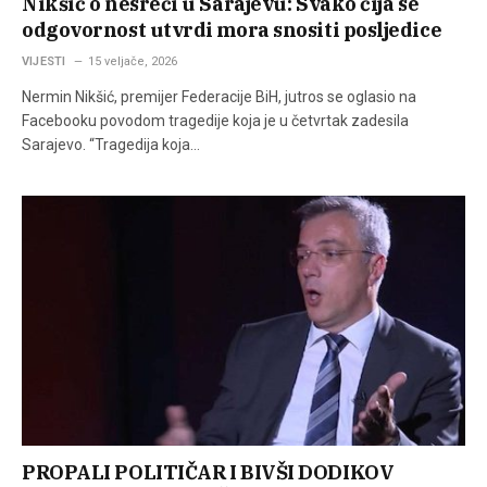
Nikšić o nesreći u Sarajevu: Svako čija se
odgovornost utvrdi mora snositi posljedice
VIJESTI
15 veljače, 2026
Nermin Nikšić, premijer Federacije BiH, jutros se oglasio na
Facebooku povodom tragedije koja je u četvrtak zadesila
Sarajevo. “Tragedija koja…
PROPALI POLITIČAR I BIVŠI DODIKOV