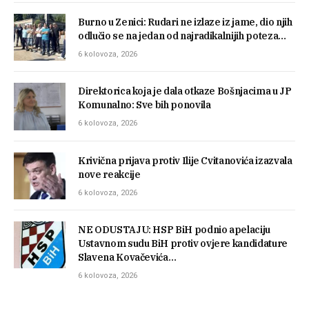
Burno u Zenici: Rudari ne izlaze iz jame, dio njih
odlučio se na jedan od najradikalnijih poteza…
6 kolovoza, 2026
Direktorica koja je dala otkaze Bošnjacima u JP
Komunalno: Sve bih ponovila
6 kolovoza, 2026
Krivična prijava protiv Ilije Cvitanovića izazvala
nove reakcije
6 kolovoza, 2026
NE ODUSTAJU: HSP BiH podnio apelaciju
Ustavnom sudu BiH protiv ovjere kandidature
Slavena Kovačevića…
6 kolovoza, 2026