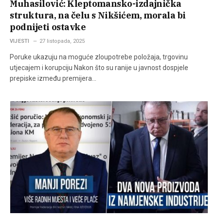
Muhasilović: Kleptomansko-izdajnička
struktura, na čelu s Nikšićem, morala bi
podnijeti ostavke
VIJESTI
27 listopada, 2025
Poruke ukazuju na moguće zloupotrebe položaja, trgovinu
utjecajem i korupciju Nakon što su ranije u javnost dospjele
prepiske između premijera…