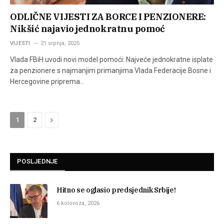
ODLIČNE VIJESTI ZA BORCE I PENZIONERE:
Nikšić najavio jednokratnu pomoć
VIJESTI
21 srpnja, 2025
Vlada FBiH uvodi novi model pomoći: Najveće jednokratne isplate
za penzionere s najmanjim primanjima Vlada Federacije Bosne i
Hercegovine priprema…
Next
1
2
POSLJEDNJE
Hitno se oglasio predsjednik Srbije!
6 kolovoza, 2026