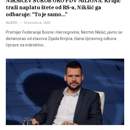
NIKŠIĆEV SUKOB OKO PDV MILIONA: Krnjić
traži naplatu štete od RS-a, Nikšić ga
odbacuje: “To je samo…”
VIJESTI
10 prosinca, 2025
Premijer Federacije Bosne i Hercegovine, Nermin Nikšić, javno se
distancirao od stavova Zijada Krnjića, člana Upravnog odbora
Uprave za indirektno…