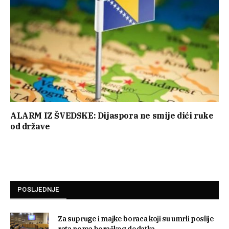
ALARM IZ ŠVEDSKE: Dijaspora ne smije dići ruke
od države
POSLJEDNJE
Za supruge i majke boraca koji su umrli poslije
rata nema boračkog dodatka