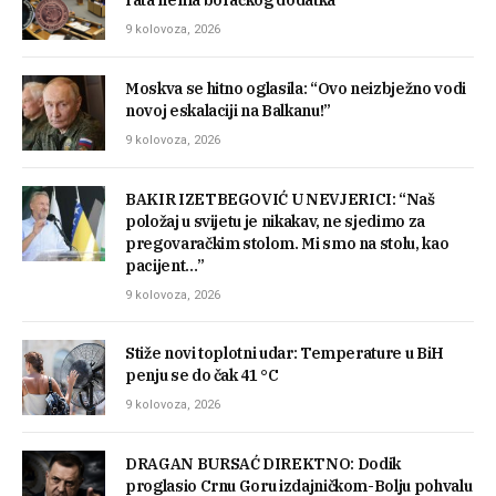
9 kolovoza, 2026
Moskva se hitno oglasila: “Ovo neizbježno vodi
novoj eskalaciji na Balkanu!”
9 kolovoza, 2026
BAKIR IZETBEGOVIĆ U NEVJERICI: “Naš
položaj u svijetu je nikakav, ne sjedimo za
pregovaračkim stolom. Mi smo na stolu, kao
pacijent…”
9 kolovoza, 2026
Stiže novi toplotni udar: Temperature u BiH
penju se do čak 41 °C
9 kolovoza, 2026
DRAGAN BURSAĆ DIREKTNO: Dodik
proglasio Crnu Goru izdajničkom-Bolju pohvalu