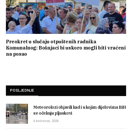
Preokret u slučaju otpuštenih radnika
Komunalnog: Bošnjaci bi uskoro mogli biti vraćeni
na posao
POSLJEDNJE
Meteorolozi objavili kad i u kojim dijelovima BiH
se očekuju pljuskovi
6 kolovoza, 2026