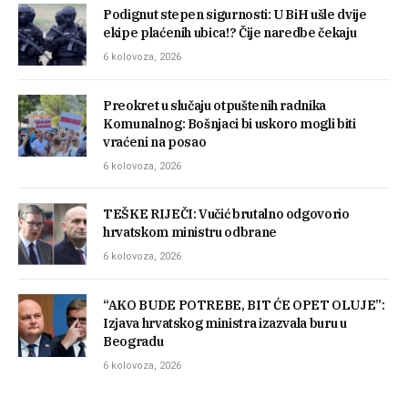
Podignut stepen sigurnosti: U BiH ušle dvije
ekipe plaćenih ubica!? Čije naredbe čekaju
6 kolovoza, 2026
Preokret u slučaju otpuštenih radnika
Komunalnog: Bošnjaci bi uskoro mogli biti
vraćeni na posao
6 kolovoza, 2026
TEŠKE RIJEČI: Vučić brutalno odgovorio
hrvatskom ministru odbrane
6 kolovoza, 2026
“AKO BUDE POTREBE, BIT ĆE OPET OLUJE”:
Izjava hrvatskog ministra izazvala buru u
Beogradu
6 kolovoza, 2026