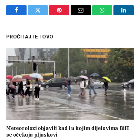
Facebook
Twitter
Pinterest
Email
WhatsApp
Linked
PROČITAJTE I OVO
Meteorolozi objavili kad i u kojim dijelovima BiH
se očekuju pljuskovi