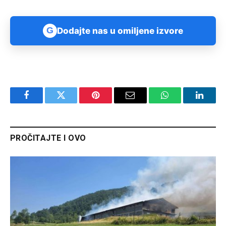
G
Dodajte nas u omiljene izvore
Facebook
Twitter
Pinterest
Email
WhatsApp
Linked
PROČITAJTE I OVO