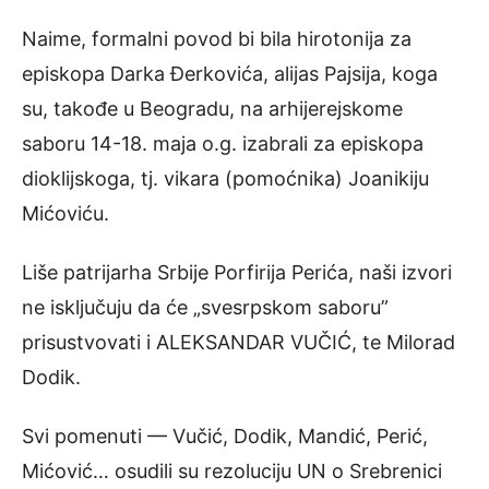
Naime, formalni povod bi bila hirotonija za
episkopa Darka Đerkovića, alijas Pajsija, koga
su, takođe u Beogradu, na arhijerejskome
saboru 14-18. maja o.g. izabrali za episkopa
dioklijskoga, tj. vikara (pomoćnika) Joanikiju
Mićoviću.
Liše patrijarha Srbije Porfirija Perića, naši izvori
ne isključuju da će „svesrpskom saboru”
prisustvovati i ALEKSANDAR VUČIĆ, te Milorad
Dodik.
Svi pomenuti — Vučić, Dodik, Mandić, Perić,
Mićović… osudili su rezoluciju UN o Srebrenici