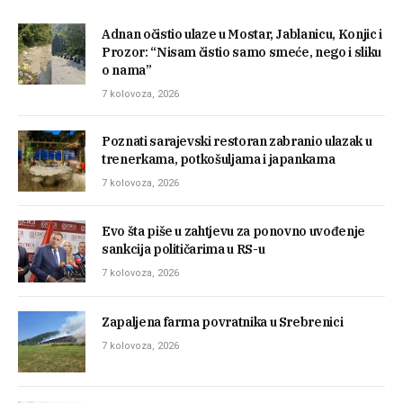
Adnan očistio ulaze u Mostar, Jablanicu, Konjic i
Prozor: “Nisam čistio samo smeće, nego i sliku
o nama”
7 kolovoza, 2026
Poznati sarajevski restoran zabranio ulazak u
trenerkama, potkošuljama i japankama
7 kolovoza, 2026
Evo šta piše u zahtjevu za ponovno uvođenje
sankcija političarima u RS-u
7 kolovoza, 2026
Zapaljena farma povratnika u Srebrenici
7 kolovoza, 2026