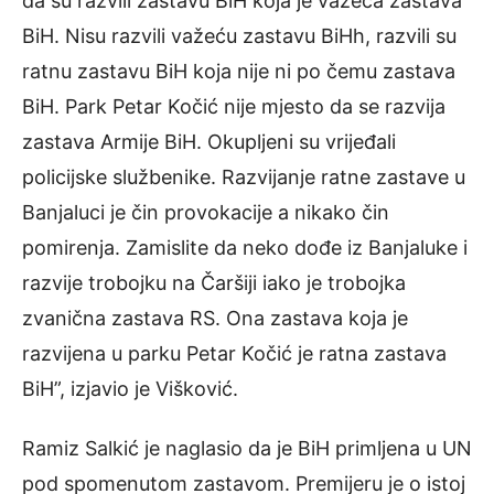
da su razvili zastavu BiH koja je važeća zastava
BiH. Nisu razvili važeću zastavu BiHh, razvili su
ratnu zastavu BiH koja nije ni po čemu zastava
BiH. Park Petar Kočić nije mjesto da se razvija
zastava Armije BiH. Okupljeni su vrijeđali
policijske službenike. Razvijanje ratne zastave u
Banjaluci je čin provokacije a nikako čin
pomirenja. Zamislite da neko dođe iz Banjaluke i
razvije trobojku na Čaršiji iako je trobojka
zvanična zastava RS. Ona zastava koja je
razvijena u parku Petar Kočić je ratna zastava
BiH”, izjavio je Višković.
Ramiz Salkić je naglasio da je BiH primljena u UN
pod spomenutom zastavom. Premijeru je o istoj