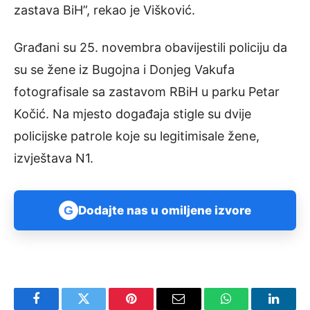
zastava BiH”, rekao je Višković.
Građani su 25. novembra obavijestili policiju da
su se žene iz Bugojna i Donjeg Vakufa
fotografisale sa zastavom RBiH u parku Petar
Kočić. Na mjesto događaja stigle su dvije
policijske patrole koje su legitimisale žene,
izvještava N1.
G
Dodajte nas u omiljene izvore
Facebook
Twitter
Pinterest
Email
WhatsApp
Linked