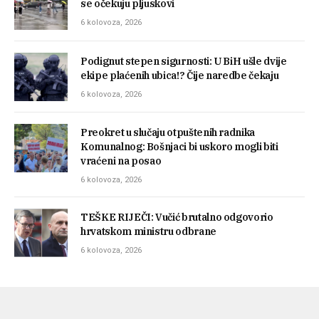
se očekuju pljuskovi
6 kolovoza, 2026
Podignut stepen sigurnosti: U BiH ušle dvije
ekipe plaćenih ubica!? Čije naredbe čekaju
6 kolovoza, 2026
Preokret u slučaju otpuštenih radnika
Komunalnog: Bošnjaci bi uskoro mogli biti
vraćeni na posao
6 kolovoza, 2026
TEŠKE RIJEČI: Vučić brutalno odgovorio
hrvatskom ministru odbrane
6 kolovoza, 2026