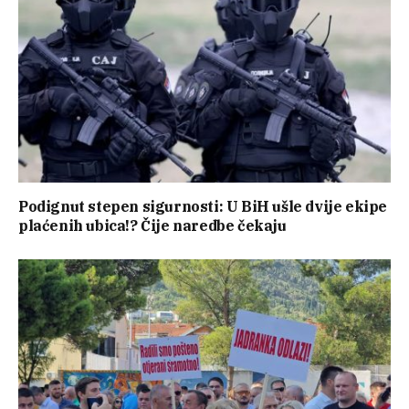
Podignut stepen sigurnosti: U BiH ušle dvije ekipe
plaćenih ubica!? Čije naredbe čekaju