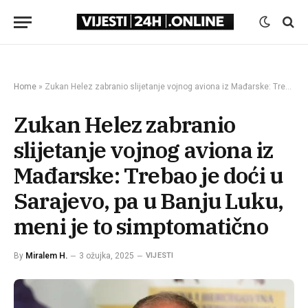
Home
»
Zukan Helez zabranio slijetanje vojnog aviona iz Mađarske: Trebao je doći u Sarajevo, pa u Banju Luku, meni je to simptomatično
Zukan Helez zabranio
slijetanje vojnog aviona iz
Mađarske: Trebao je doći u
Sarajevo, pa u Banju Luku,
meni je to simptomatično
By
Miralem H.
3 ožujka, 2025
VIJESTI