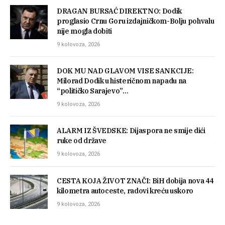
DRAGAN BURSAĆ DIREKTNO: Dodik
proglasio Crnu Goru izdajničkom-Bolju pohvalu
nije mogla dobiti
9 kolovoza, 2026
DOK MU NAD GLAVOM VISE SANKCIJE:
Milorad Dodik u histeričnom napadu na
“političko Sarajevo”…
9 kolovoza, 2026
ALARM IZ ŠVEDSKE: Dijaspora ne smije dići
ruke od države
9 kolovoza, 2026
CESTA KOJA ŽIVOT ZNAČI: BiH dobija nova 44
kilometra autoceste, radovi kreću uskoro
9 kolovoza, 2026