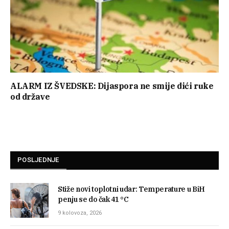
ALARM IZ ŠVEDSKE: Dijaspora ne smije dići ruke
od države
POSLJEDNJE
Stiže novi toplotni udar: Temperature u BiH
penju se do čak 41 °C
9 kolovoza, 2026