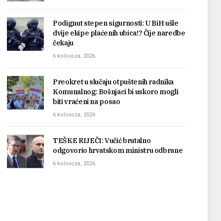
Podignut stepen sigurnosti: U BiH ušle
dvije ekipe plaćenih ubica!? Čije naredbe
čekaju
6 kolovoza, 2026
Preokret u slučaju otpuštenih radnika
Komunalnog: Bošnjaci bi uskoro mogli
biti vraćeni na posao
6 kolovoza, 2026
TEŠKE RIJEČI: Vučić brutalno
odgovorio hrvatskom ministru odbrane
6 kolovoza, 2026