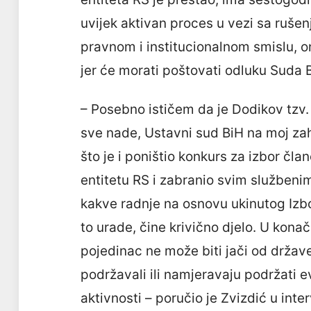
uvijek aktivan proces u vezi sa ruše
pravnom i institucionalnom smislu, on v
jer će morati poštovati odluku Suda B
– Posebno ističem da je Dodikov tzv.
sve nade, Ustavni sud BiH na moj zah
što je i poništio konkurs za izbor čla
entitetu RS i zabranio svim službenim
kakve radnje na osnovu ukinutog Izbo
to urade, čine krivično djelo. U konač
pojedinac ne može biti jači od države
podržavali ili namjeravaju podržati 
aktivnosti – poručio je Zvizdić u int