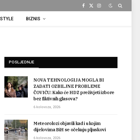
Facebook
X
Instagram
(Twitter)
ESTYLE
BIZNIS
POSLJEDNJE
NOVA TEHNOLOGIJA MOGLA BI
ZADATI OZBILJNE PROBLEME
ČOVIĆU: Kako će HDZ preživjeti izbore
bez fiktivnih glasova?
6 kolovoza, 2026
Meteorolozi objavili kad i u kojim
dijelovima BiH se očekuju pljuskovi
6 kolovoza, 2026