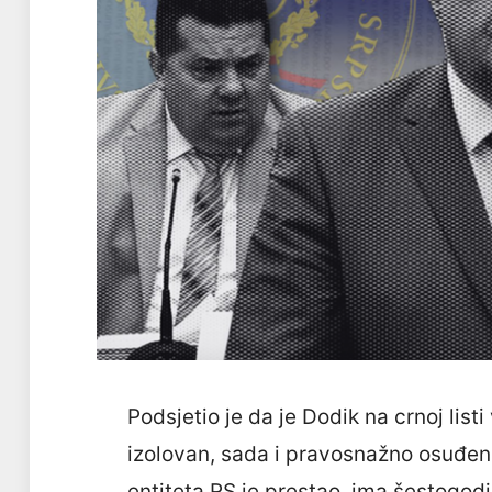
Podsjetio je da je Dodik na crnoj lis
izolovan, sada i pravosnažno osuđen
entiteta RS je prestao, ima šestogodi