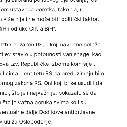
njem ustavnog poretka, tako da, u
iše nije i ne može biti politički faktor,
iH i odluke CIK-a BiH”.
 Izborni zakon RS, u koji navodno polaže
tjev stavio u potpunosti van snage, kao
nova tzv. Republičke izborne komisije u
 licima u entitetu RS da preduzimaju bilo
rnog zakona RS. Oni koji bi se usudili da
nici, što je i najvažnije, pokazalo se da
 što je važna poruka svima koji su
eventualne dalje Dodikove antidržavne
ervjuu za Oslobođenje.