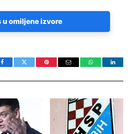
 u omiljene izvore
Facebook
Twitter
Pinterest
Email
WhatsApp
LinkedIn