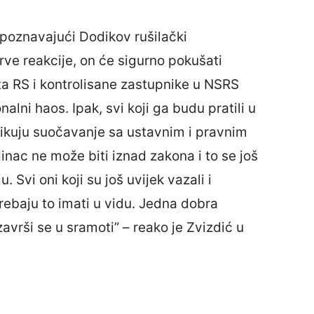
poznavajući Dodikov rušilački
prve reakcije, on će sigurno pokušati
teta RS i kontrolisane zastupnike u NSRS
nalni haos. Ipak, svi koji ga budu pratili u
zikuju suočavanje sa ustavnim i pravnim
inac ne može biti iznad zakona i to se još
Svi oni koji su još uvijek vazali i
rebaju to imati u vidu. Jedna dobra
avrši se u sramoti” – reako je Zvizdić u