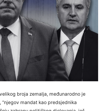
ti velikog broja zemalja, međunarodno je
, “njegov mandat kao predsjednika
šnju zabranu političkog djelovanja, još