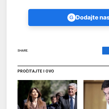
Dodajte nas
G
SHARE.
PROČITAJTE I OVO