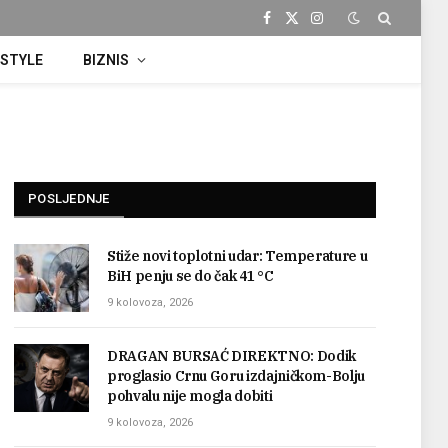
Facebook
X
Instagram
(Twitter)
ESTYLE
BIZNIS
POSLJEDNJE
Stiže novi toplotni udar: Temperature u
BiH penju se do čak 41 °C
9 kolovoza, 2026
DRAGAN BURSAĆ DIREKTNO: Dodik
proglasio Crnu Goru izdajničkom-Bolju
pohvalu nije mogla dobiti
9 kolovoza, 2026