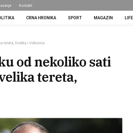
avanje
Kontakt
OLITIKA
CRNA HRONIKA
SPORT
MAGAZIN
LIF
a tereta, Dodika i Viškovića
u od nekoliko sati
velika tereta,