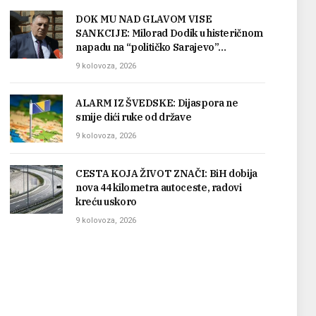
DOK MU NAD GLAVOM VISE
SANKCIJE: Milorad Dodik u histeričnom
napadu na “političko Sarajevo”…
9 kolovoza, 2026
ALARM IZ ŠVEDSKE: Dijaspora ne
smije dići ruke od države
9 kolovoza, 2026
CESTA KOJA ŽIVOT ZNAČI: BiH dobija
nova 44 kilometra autoceste, radovi
kreću uskoro
9 kolovoza, 2026