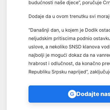
budućnosti naše djece”, poručuje Cr
Dodaje da u ovom trenutku svi moraju 
“Današnji dan, u kojem je Dodik osta
neljudskim pritiscima podnio ostavku
uslove, a nekoliko SNSD klanova vodi
najbolji je mogući dokaz da na vanr
hrabrost i odlučnost, da konačno pre
Republiku Srpsku naprijed”, zaključu
Dodajte nas
G