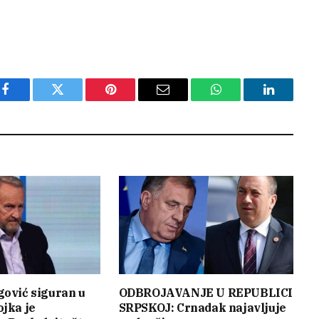
Facebook
Twitter
Pinterest
Email
WhatsApp
LinkedIn
gović siguran u
ODBROJAVANJE U REPUBLICI
ojka je
SRPSKOJ: Crnadak najavljuje