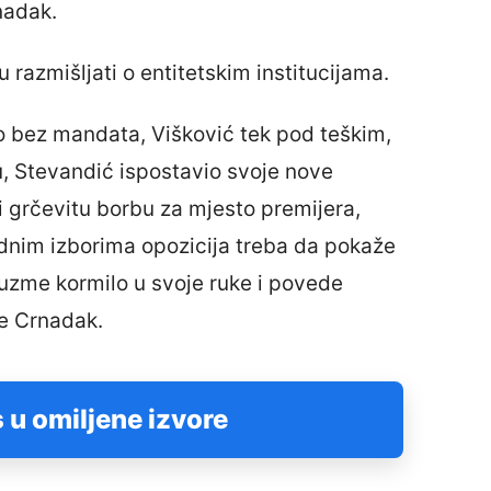
nadak.
razmišljati o entitetskim institucijama.
o bez mandata, Višković tek pod teškim,
, Stevandić ispostavio svoje nove
 grčevitu borbu za mjesto premijera,
ednim izborima opozicija treba da pokaže
uzme kormilo u svoje ruke i povede
je Crnadak.
 u omiljene izvore