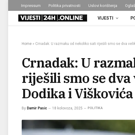
Impressum
Politika privatnosti
Uslovi korištenja
Oglaš
VIJESTI
P
Home
»
Crnadak: U razmaku od nekoliko sati riješili smo se dva velik
Crnadak: U razmak
riješili smo se dva 
Dodika i Viškovića
By
Damir Pasic
18 kolovoza, 2025
POLITIKA