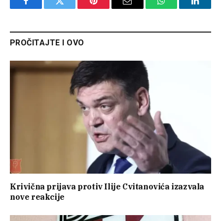
Facebook
Twitter
Pinterest
Email
WhatsApp
Linked
PROČITAJTE I OVO
Krivična prijava protiv Ilije Cvitanovića izazvala
nove reakcije