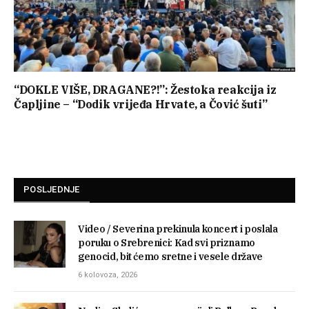
“DOKLE VIŠE, DRAGANE?!”: Žestoka reakcija iz
Čapljine – “Dodik vrijeđa Hrvate, a Čović šuti”
POSLJEDNJE
Video / Severina prekinula koncert i poslala
poruku o Srebrenici: Kad svi priznamo
genocid, bit ćemo sretne i vesele države
6 kolovoza, 2026