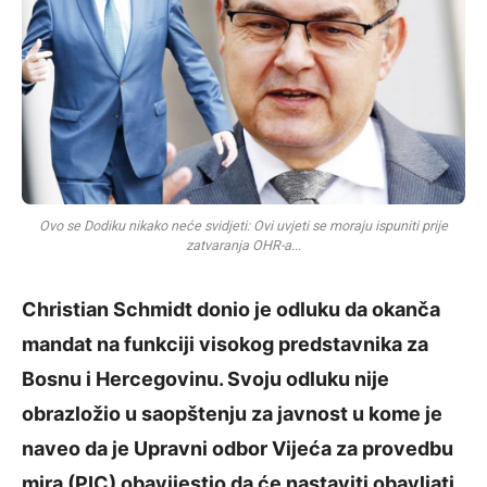
Ovo se Dodiku nikako neće svidjeti: Ovi uvjeti se moraju ispuniti prije
zatvaranja OHR-a...
Christian Schmidt donio je odluku da okanča
mandat na funkciji visokog predstavnika za
Bosnu i Hercegovinu. Svoju odluku nije
obrazložio u saopštenju za javnost u kome je
naveo da je Upravni odbor Vijeća za provedbu
mira (PIC) obavijestio da će nastaviti obavljati