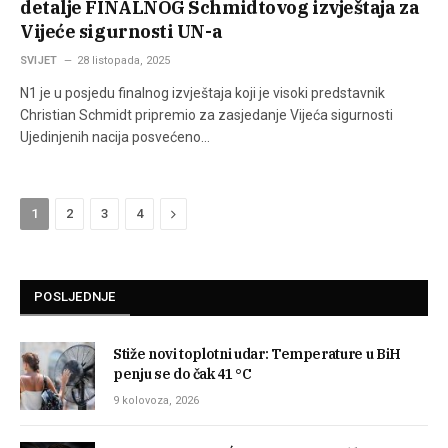
detalje FINALNOG Schmidtovog izvještaja za
Vijeće sigurnosti UN-a
SVIJET
28 listopada, 2025
N1 je u posjedu finalnog izvještaja koji je visoki predstavnik
Christian Schmidt pripremio za zasjedanje Vijeća sigurnosti
Ujedinjenih nacija posvećeno…
Next
1
2
3
4
POSLJEDNJE
Stiže novi toplotni udar: Temperature u BiH
penju se do čak 41 °C
9 kolovoza, 2026