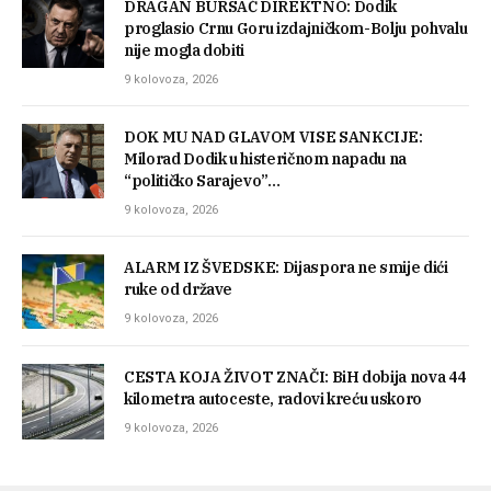
DRAGAN BURSAĆ DIREKTNO: Dodik
proglasio Crnu Goru izdajničkom-Bolju pohvalu
nije mogla dobiti
9 kolovoza, 2026
DOK MU NAD GLAVOM VISE SANKCIJE:
Milorad Dodik u histeričnom napadu na
“političko Sarajevo”…
9 kolovoza, 2026
ALARM IZ ŠVEDSKE: Dijaspora ne smije dići
ruke od države
9 kolovoza, 2026
CESTA KOJA ŽIVOT ZNAČI: BiH dobija nova 44
kilometra autoceste, radovi kreću uskoro
9 kolovoza, 2026