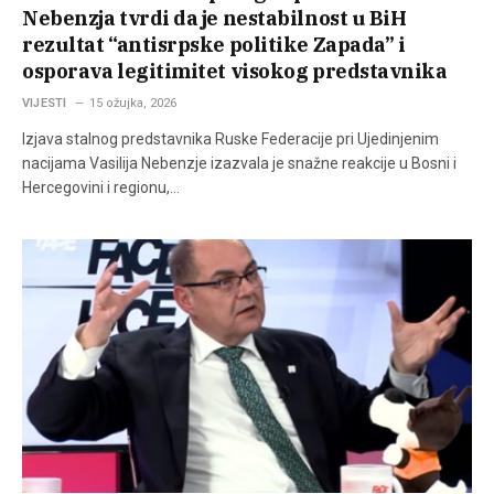
Nebenzja tvrdi da je nestabilnost u BiH
rezultat “antisrpske politike Zapada” i
osporava legitimitet visokog predstavnika
VIJESTI
15 ožujka, 2026
Izjava stalnog predstavnika Ruske Federacije pri Ujedinjenim
nacijama Vasilija Nebenzje izazvala je snažne reakcije u Bosni i
Hercegovini i regionu,…