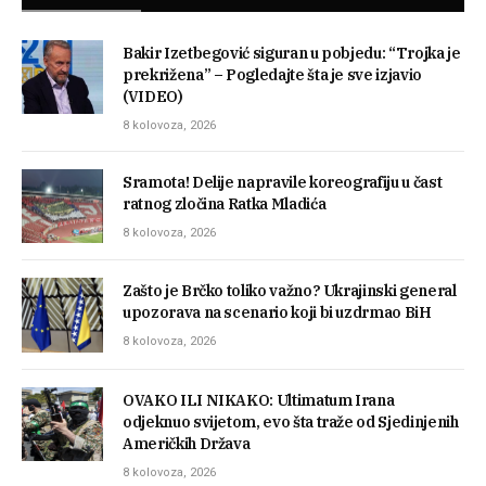
Bakir Izetbegović siguran u pobjedu: “Trojka je
prekrižena” – Pogledajte šta je sve izjavio
(VIDEO)
8 kolovoza, 2026
Sramota! Delije napravile koreografiju u čast
ratnog zločina Ratka Mladića
8 kolovoza, 2026
Zašto je Brčko toliko važno? Ukrajinski general
upozorava na scenario koji bi uzdrmao BiH
8 kolovoza, 2026
OVAKO ILI NIKAKO: Ultimatum Irana
odjeknuo svijetom, evo šta traže od Sjedinjenih
Američkih Država
8 kolovoza, 2026