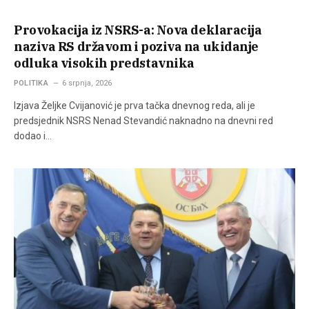
Provokacija iz NSRS-a: Nova deklaracija
naziva RS državom i poziva na ukidanje
odluka visokih predstavnika
POLITIKA
6 srpnja, 2026
Izjava Željke Cvijanović je prva tačka dnevnog reda, ali je
predsjednik NSRS Nenad Stevandić naknadno na dnevni red
dodao i…