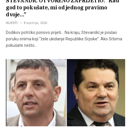
STEVANDIĆ OTVORENO ZAPRIJETIO: “Kad
god to pokušate, mi od jednog pravimo
dvoje…”
VIJESTI
8 siječnja, 2026
Dodikov potrčko ponovo prijeti… Na kraju, Stevandić je poslao
poruku onima koji “žele ukidanje Republike Srpske”. Ako Srbima
pokušate nešto…