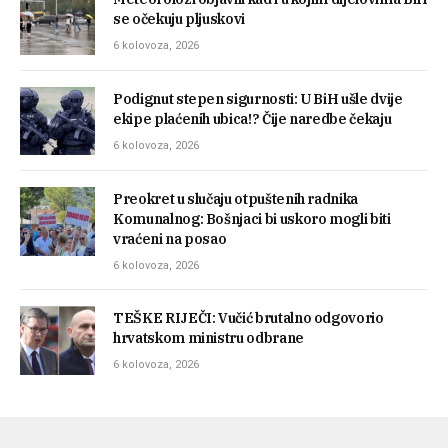
se očekuju pljuskovi
6 kolovoza, 2026
Podignut stepen sigurnosti: U BiH ušle dvije
ekipe plaćenih ubica!? Čije naredbe čekaju
6 kolovoza, 2026
Preokret u slučaju otpuštenih radnika
Komunalnog: Bošnjaci bi uskoro mogli biti
vraćeni na posao
6 kolovoza, 2026
TEŠKE RIJEČI: Vučić brutalno odgovorio
hrvatskom ministru odbrane
6 kolovoza, 2026