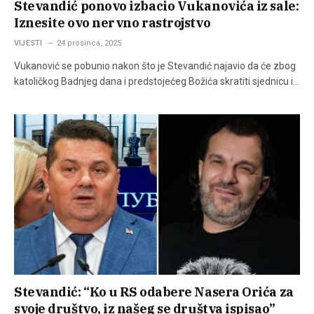
Stevandić ponovo izbacio Vukanovića iz sale:
Iznesite ovo nervno rastrojstvo
VIJESTI
24 prosinca, 2025
Vukanović se pobunio nakon što je Stevandić najavio da će zbog
katoličkog Badnjeg dana i predstojećeg Božića skratiti sjednicu i…
Stevandić: “Ko u RS odabere Nasera Orića za
svoje društvo, iz našeg se društva ispisao”