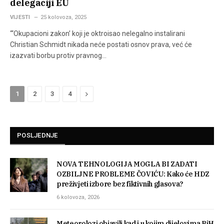
delegaciji EU
VIJESTI
25 kolovoza, 2025
“‘Okupacioni zakon’ koji je oktroisao nelegalno instalirani
Christian Schmidt nikada neće postati osnov prava, već će
izazvati borbu protiv pravnog…
Next
1
2
3
4
POSLJEDNJE
NOVA TEHNOLOGIJA MOGLA BI ZADATI
OZBILJNE PROBLEME ČOVIĆU: Kako će HDZ
preživjeti izbore bez fiktivnih glasova?
6 kolovoza, 2026
Meteorolozi objavili kad i u kojim dijelovima BiH