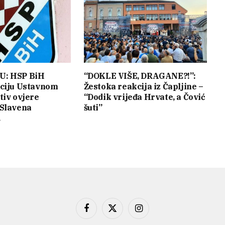
U: HSP BiH
“DOKLE VIŠE, DRAGANE?!”:
aciju Ustavnom
Žestoka reakcija iz Čapljine –
tiv ovjere
“Dodik vrijeđa Hrvate, a Čović
 Slavena
šuti”
…
Facebook
X
Instagram
(Twitter)