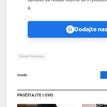
a.
Dodajte nas
G
Nenad Stevandic
SHARE.
PROČITAJTE I OVO