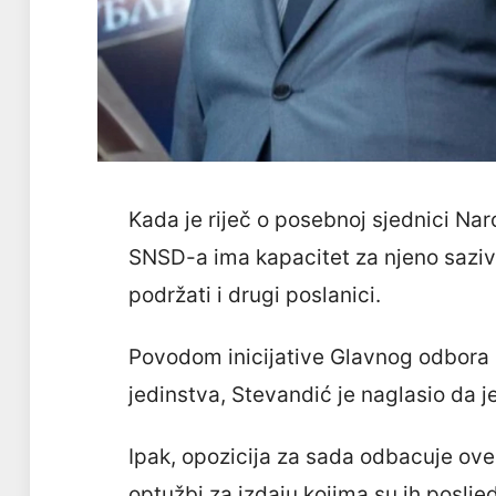
Kada je riječ o posebnoj sjednici Nar
SNSD-a ima kapacitet za njeno sazivanj
podržati i drugi poslanici.
Povodom inicijative Glavnog odbora
jedinstva, Stevandić je naglasio da je
Ipak, opozicija za sada odbacuje ov
optužbi za izdaju kojima su ih poslj