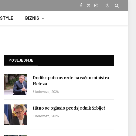
Facebook
X
Instagram
(Twitter)
ESTYLE
BIZNIS
POSLJEDNJE
Dodik uputio uvrede na račun ministra
Heleza
6 kolovoza, 2026
Hitno se oglasio predsjednik Srbije!
6 kolovoza, 2026