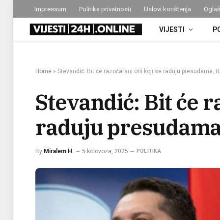
Impressum
Politika privatnosti
Uslovi korištenja
Oglaš
VIJESTI
P
Home
»
Stevandić: Bit će razočarani oni koji se raduju presudama, RS
Stevandić: Bit će r
raduju presudama,
By
Miralem H.
5 kolovoza, 2025
POLITIKA