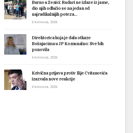
Burno u Zenici: Rudari ne izlaze iz jame,
dio njih odlučio se na jedan od
najradikalnijih poteza…
6 kolovoza, 2026
Direktorica koja je dala otkaze
Bošnjacima u JP Komunalno: Sve bih
ponovila
6 kolovoza, 2026
Krivična prijava protiv Ilije Cvitanovića
izazvala nove reakcije
6 kolovoza, 2026