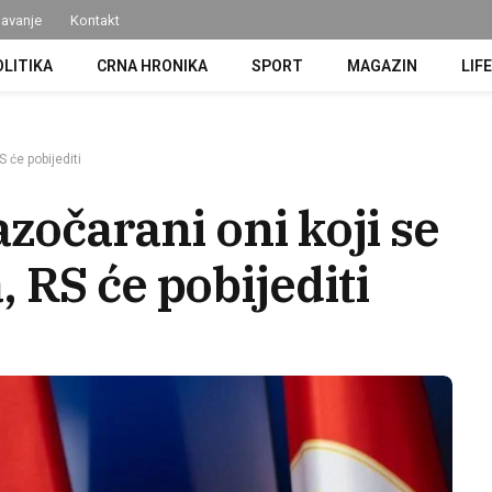
avanje
Kontakt
OLITIKA
CRNA HRONIKA
SPORT
MAGAZIN
LIF
 će pobijediti
azočarani oni koji se
 RS će pobijediti