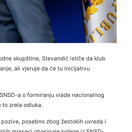
odne skupštine, Stevandić ističe da klub
e, ali vjeruje da će tu inicijativu
 SNSD-a o formiranju vlade nacionalnog
 to zrela odluka.
e pozive, posebno zbog žestokih uvreda i
ednjih mjeseci obasipale kolege iz SNSD-