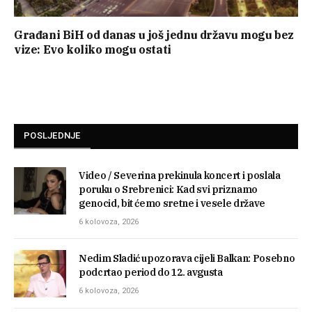
Građani BiH od danas u još jednu državu mogu bez
vize: Evo koliko mogu ostati
POSLJEDNJE
Video / Severina prekinula koncert i poslala
poruku o Srebrenici: Kad svi priznamo
genocid, bit ćemo sretne i vesele države
6 kolovoza, 2026
Nedim Sladić upozorava cijeli Balkan: Posebno
podcrtao period do 12. avgusta
6 kolovoza, 2026