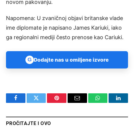
novom pakovanju.
Napomena: U zvaničnoj objavi britanske vlade
ime diplomate je napisano James Kariuki, iako
ga regionalni mediji često prenose kao Cariuki.
G
Dodajte nas u omiljene izvore
Facebook
Twitter
Pinterest
Email
WhatsApp
Linked
PROČITAJTE I OVO