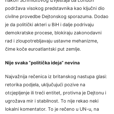
nakon Schmidtovog izvještaja da London
podržava visokog predstavnika kao ključni dio
civilne provedbe Dejtonskog sporazuma. Dodao
je da politički akteri u BiH i dalje podrivaju
demokratske procese, blokiraju zakonodavni
rad i zloupotrebljavaju ustavne mehanizme,
čime koče euroatlantski put zemlje.
Nije svaka “politička ideja” nevina
Najvažnija rečenica iz britanskog nastupa glasi:
retorika podjela, uključujući pozive na
otcjepljenje ili treći entitet, protivna je Dejtonu i
ugrožava mir i stabilnost. To nije rekao neki
lokalni komentator. To je rečeno u UN-u, na