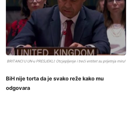
BRITANCI U UN-u PRESJEKLI: Otcjepljenje i treći entitet su prijetnja miru!
BiH nije torta da je svako reže kako mu
odgovara