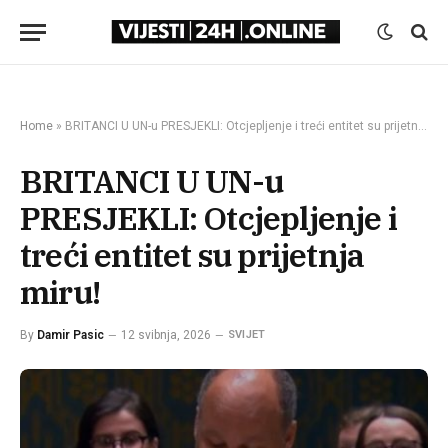
Home
»
BRITANCI U UN-u PRESJEKLI: Otcjepljenje i treći entitet su prijetnja miru!
BRITANCI U UN-u
PRESJEKLI: Otcjepljenje i
treći entitet su prijetnja
miru!
By
Damir Pasic
12 svibnja, 2026
SVIJET