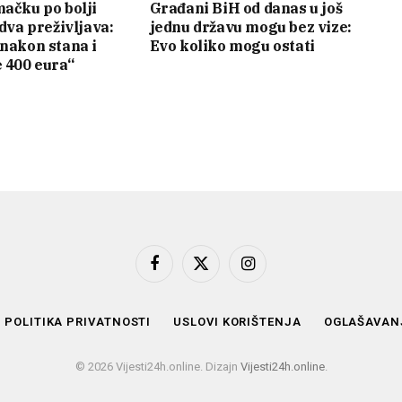
mačku po bolji
Građani BiH od danas u još
edva preživljava:
jednu državu mogu bez vize:
 nakon stana i
Evo koliko mogu ostati
e 400 eura“
Facebook
X
Instagram
(Twitter)
POLITIKA PRIVATNOSTI
USLOVI KORIŠTENJA
OGLAŠAVAN
© 2026 Vijesti24h.online. Dizajn
Vijesti24h.online
.