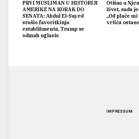
PRVI MUSLIMAN U HISTORIJI
Otišao u Nje
AMERIKE NA KORAK DO
život, sada j
SENATA: Abdul El-Sayed
„Od plaće mi
srušio favoritkinju
vrtića ostan
establišmenta, Trump se
odmah oglasio
IMPRESSUM