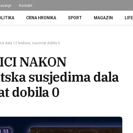
avanje
Kontakt
OLITIKA
CRNA HRONIKA
SPORT
MAGAZIN
LIF
 dala 12 bodova, zauzvrat dobila 0
ICI NAKON
tska susjedima dala
t dobila 0