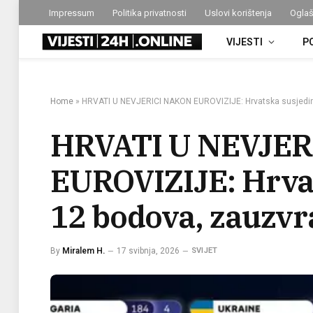
Impressum
Politika privatnosti
Uslovi korištenja
Oglaš
VIJESTI
P
Home
»
HRVATI U NEVJERICI NAKON EUROVIZIJE: Hrvatska susjedima
HRVATI U NEVJER
EUROVIZIJE: Hrva
12 bodova, zauzvra
By
Miralem H.
17 svibnja, 2026
SVIJET