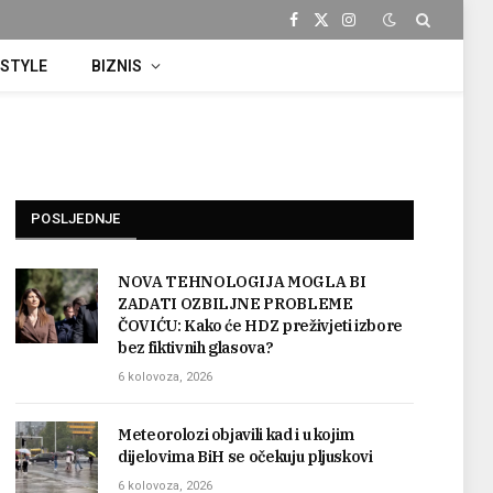
Facebook
X
Instagram
(Twitter)
ESTYLE
BIZNIS
POSLJEDNJE
NOVA TEHNOLOGIJA MOGLA BI
ZADATI OZBILJNE PROBLEME
ČOVIĆU: Kako će HDZ preživjeti izbore
bez fiktivnih glasova?
6 kolovoza, 2026
Meteorolozi objavili kad i u kojim
dijelovima BiH se očekuju pljuskovi
6 kolovoza, 2026