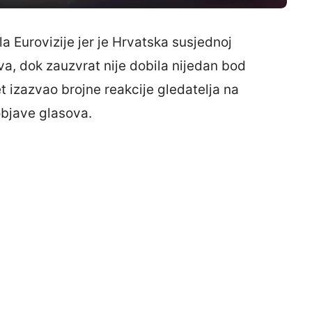
ala Eurovizije jer je Hrvatska susjednoj
va, dok zauzvrat nije dobila nijedan bod
et izazvao brojne reakcije gledatelja na
bjave glasova.