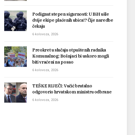
Podignut stepen sigurnosti: U BiH ušle
dvije ekipe plaćenih ubica!? Čije naredbe
čekaju
6 kolovoza, 2026
Preokret u slučaju otpuštenih radnika
Komunalnog: Bošnjaci bi uskoro mogli
biti vraćeni na posao
6 kolovoza, 2026
TEŠKE RIJEČI: Vučić brutalno
odgovorio hrvatskom ministru odbrane
6 kolovoza, 2026