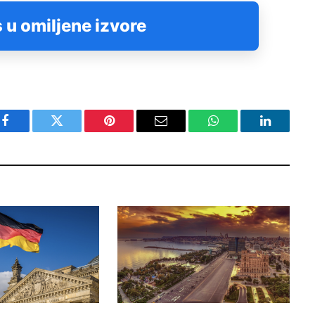
 u omiljene izvore
Facebook
Twitter
Pinterest
Email
WhatsApp
LinkedIn