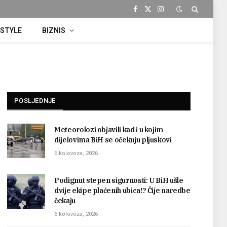
Facebook
X
Instagram
(Twitter)
ESTYLE
BIZNIS
POSLJEDNJE
Meteorolozi objavili kad i u kojim
dijelovima BiH se očekuju pljuskovi
6 kolovoza, 2026
Podignut stepen sigurnosti: U BiH ušle
dvije ekipe plaćenih ubica!? Čije naredbe
čekaju
6 kolovoza, 2026