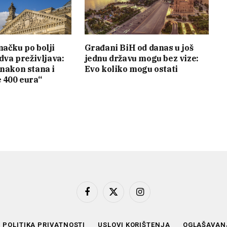
mačku po bolji
Građani BiH od danas u još
edva preživljava:
jednu državu mogu bez vize:
 nakon stana i
Evo koliko mogu ostati
e 400 eura“
Facebook
X
Instagram
(Twitter)
POLITIKA PRIVATNOSTI
USLOVI KORIŠTENJA
OGLAŠAVAN