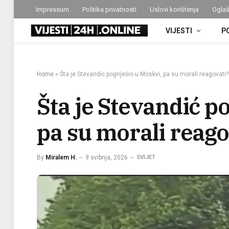
Impressum
Politika privatnosti
Uslovi korištenja
Oglaš
VIJESTI
P
Home
»
Šta je Stevandić pogriješio u Moskvi, pa su morali reagovati?
Šta je Stevandić p
pa su morali reago
By
Miralem H.
9 svibnja, 2026
SVIJET