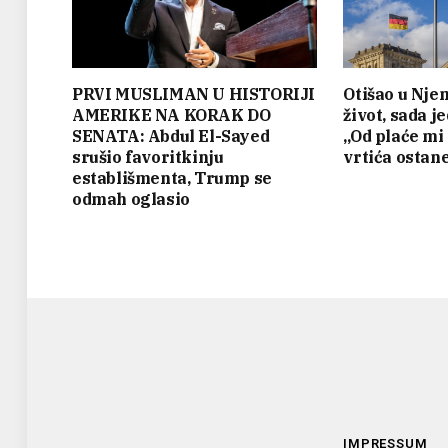
PRVI MUSLIMAN U HISTORIJI
Otišao u Nje
AMERIKE NA KORAK DO
život, sada j
SENATA: Abdul El-Sayed
„Od plaće mi
srušio favoritkinju
vrtića ostan
establišmenta, Trump se
odmah oglasio
IMPRESSUM