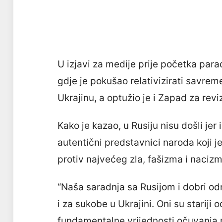
U izjavi za medije prije početka parad
gdje je pokušao relativizirati savrem
Ukrajinu, a optužio je i Zapad za revizi
Kako je kazao, u Rusiju nisu došli jer
autentični predstavnici naroda koji 
protiv najvećeg zla, fašizma i nacizm
“Naša saradnja sa Rusijom i dobri odn
i za sukobe u Ukrajini. Oni su stariji
fundamentalne vrijednosti očuvanja