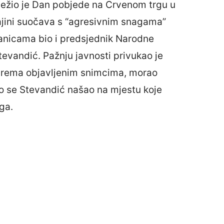
lježio je Dan pobjede na Crvenom trgu u
jini suočava s “agresivnim snagama”
anicama bio i predsjednik Narodne
evandić. Pažnju javnosti privukao je
 prema objavljenim snimcima, morao
to se Stevandić našao na mjestu koje
ga.