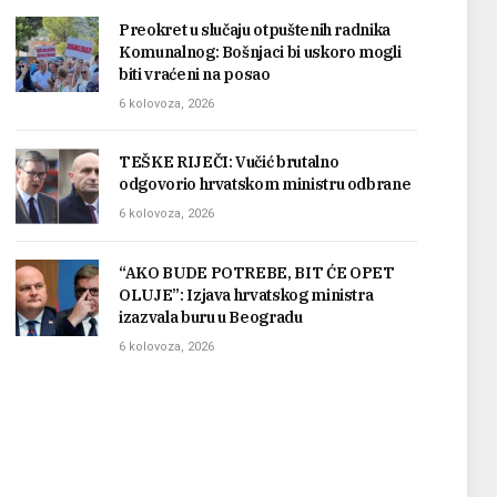
Preokret u slučaju otpuštenih radnika
Komunalnog: Bošnjaci bi uskoro mogli
biti vraćeni na posao
6 kolovoza, 2026
TEŠKE RIJEČI: Vučić brutalno
odgovorio hrvatskom ministru odbrane
6 kolovoza, 2026
“AKO BUDE POTREBE, BIT ĆE OPET
OLUJE”: Izjava hrvatskog ministra
izazvala buru u Beogradu
6 kolovoza, 2026