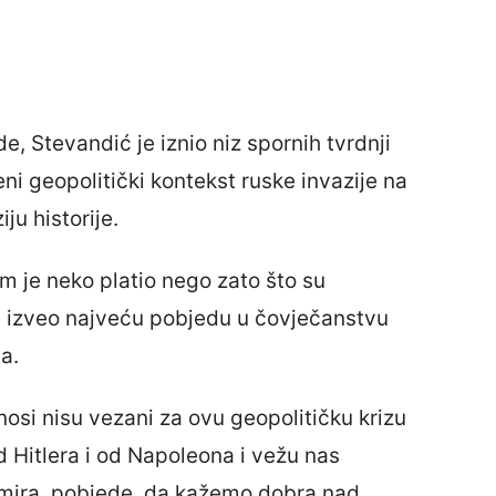
e, Stevandić je iznio niz spornih tvrdnji
eni geopolitički kontekst ruske invazije na
ju historije.
 im je neko platio nego zato što su
je izveo najveću pobjedu u čovječanstvu
a.
osi nisu vezani za ovu geopolitičku krizu
 od Hitlera i od Napoleona i vežu nas
 mira, pobjede, da kažemo dobra nad