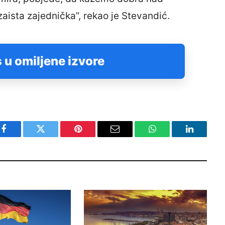
zaista zajednička”, rekao je Stevandić.
 u omiljene izvore
Facebook
Twitter
Pinterest
Email
WhatsApp
LinkedIn