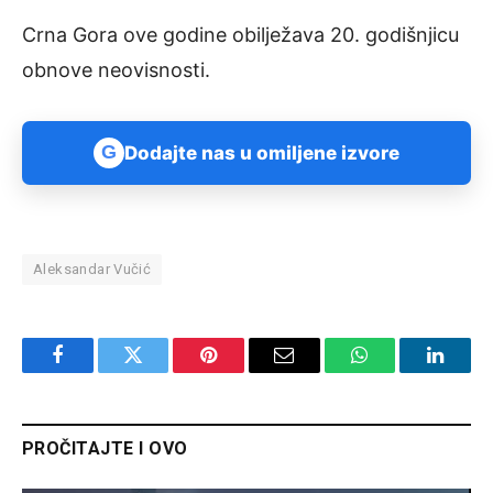
Crna Gora ove godine obilježava 20. godišnjicu
obnove neovisnosti.
G
Dodajte nas u omiljene izvore
Aleksandar Vučić
Facebook
Twitter
Pinterest
Email
WhatsApp
Linked
PROČITAJTE I OVO