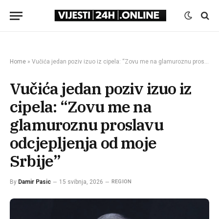
Home
»
Vučića jedan poziv izuo iz cipela: “Zovu me na glamuroznu proslavu odcjepljenja od moje Srbije”
Vučića jedan poziv izuo iz
cipela: “Zovu me na
glamuroznu proslavu
odcjepljenja od moje
Srbije”
By
Damir Pasic
15 svibnja, 2026
REGION