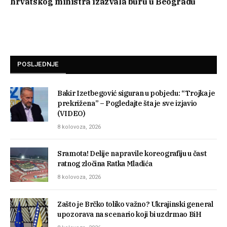
hrvatskog ministra izazvala buru u Beogradu
POSLJEDNJE
Bakir Izetbegović siguran u pobjedu: “Trojka je
prekrižena” – Pogledajte šta je sve izjavio
(VIDEO)
8 kolovoza, 2026
Sramota! Delije napravile koreografiju u čast
ratnog zločina Ratka Mladića
8 kolovoza, 2026
Zašto je Brčko toliko važno? Ukrajinski general
upozorava na scenario koji bi uzdrmao BiH