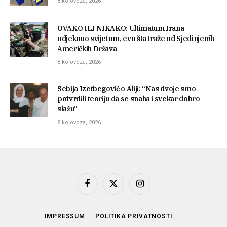
8 kolovoza, 2026
OVAKO ILI NIKAKO: Ultimatum Irana
odjeknuo svijetom, evo šta traže od Sjedinjenih
Američkih Država
8 kolovoza, 2026
Sebija Izetbegović o Aliji: “Nas dvoje smo
potvrdili teoriju da se snaha i svekar dobro
slažu“
8 kolovoza, 2026
Facebook
X
Instagram
(Twitter)
IMPRESSUM
POLITIKA PRIVATNOSTI