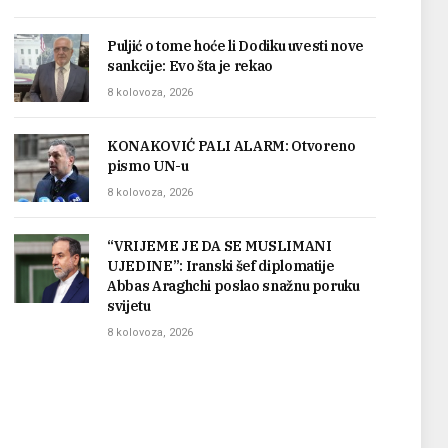
Puljić o tome hoće li Dodiku uvesti nove
sankcije: Evo šta je rekao
8 kolovoza, 2026
KONAKOVIĆ PALI ALARM: Otvoreno
pismo UN-u
8 kolovoza, 2026
“VRIJEME JE DA SE MUSLIMANI
UJEDINE”: Iranski šef diplomatije
Abbas Araghchi poslao snažnu poruku
svijetu
8 kolovoza, 2026