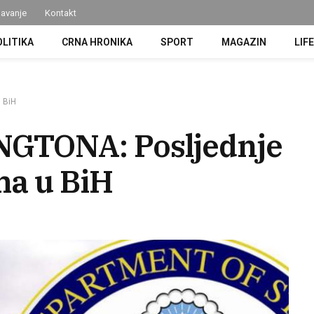
avanje
Kontakt
OLITIKA
CRNA HRONIKA
SPORT
MAGAZIN
LIF
 BiH
GTONA: Posljednje
ma u BiH