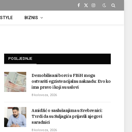
Facebook
X
Instagram
(Twitter)
ESTYLE
BIZNIS
POSLJEDNJE
Demobilisani borci u FBiH mogu
ostvariti egzistencijalnu naknadu: Evo ko
ima pravo i koji su uslovi
8 kolovoza, 2026
Amidžić o saslušanjima u Srebrenici:
Tvrdi da su Suljagića prijavili njegovi
saradnici
8 kolovoza, 2026