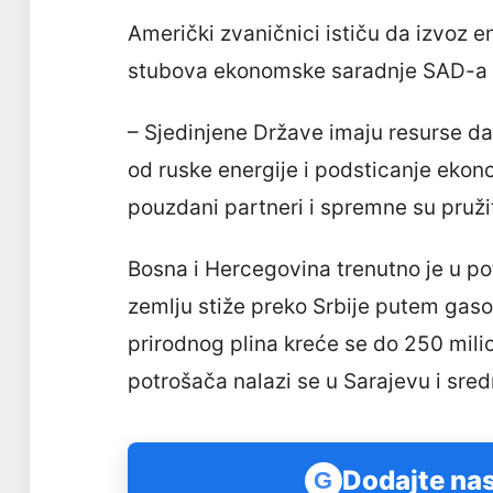
Američki zvaničnici ističu da izvoz e
stubova ekonomske saradnje SAD-a 
– Sjedinjene Države imaju resurse d
od ruske energije i podsticanje eko
pouzdani partneri i spremne su pružit
Bosna i Hercegovina trenutno je u po
zemlju stiže preko Srbije putem gaso
prirodnog plina kreće se do 250 mili
potrošača nalazi se u Sarajevu i sred
Dodajte nas
G