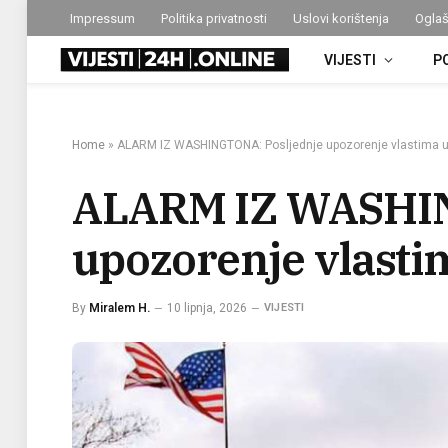
Impressum
Politika privatnosti
Uslovi korištenja
Oglaš
VIJESTI
P
Home
»
ALARM IZ WASHINGTONA: Posljednje upozorenje vlastima u
ALARM IZ WASHIN
upozorenje vlasti
By
Miralem H.
10 lipnja, 2026
VIJESTI