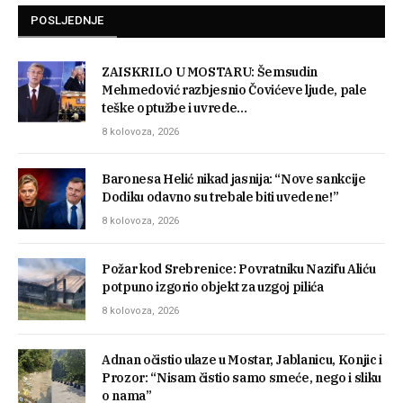
POSLJEDNJE
ZAISKRILO U MOSTARU: Šemsudin
Mehmedović razbjesnio Čovićeve ljude, pale
teške optužbe i uvrede…
8 kolovoza, 2026
Baronesa Helić nikad jasnija: “Nove sankcije
Dodiku odavno su trebale biti uvedene!”
8 kolovoza, 2026
Požar kod Srebrenice: Povratniku Nazifu Aliću
potpuno izgorio objekt za uzgoj pilića
8 kolovoza, 2026
Adnan očistio ulaze u Mostar, Jablanicu, Konjic i
Prozor: “Nisam čistio samo smeće, nego i sliku
o nama”