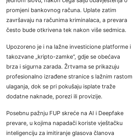
jednom slovu, nakon čega šalju obavještenja o
promjeni bankovnog računa. Uplate zatim
završavaju na računima kriminalaca, a prevara
često bude otkrivena tek nakon više sedmica.
Upozoreno je i na lažne investicione platforme i
takozvane „kripto-zamke“, gdje se obećava
brza i sigurna zarada. Žrtvama se prikazuju
profesionalno izrađene stranice s lažnim rastom
ulaganja, dok se pri pokušaju isplate traže
dodatne naknade, porezi ili provizije.
Posebnu pažnju FUP skreće na AI i Deepfake
prevare, u kojima napadači koriste vještačku
inteligenciju za imitiranje glasova članova