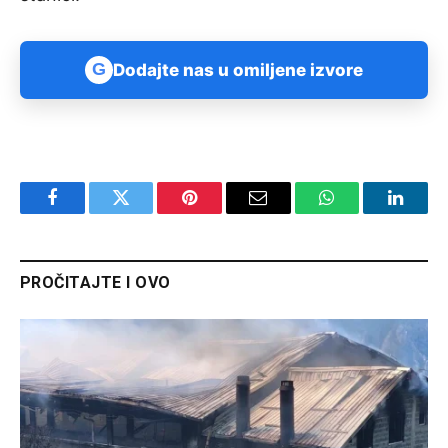
G
Dodajte nas u omiljene izvore
Facebook
Twitter
Pinterest
Email
WhatsApp
Linked
PROČITAJTE I OVO