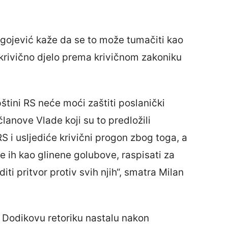
agojević kaže da se to može tumačiti kao
krivično djelo prema krivičnom zakoniku
pštini RS neće moći zaštiti poslanički
lanove Vlade koji su to predložili
RS i usljediće krivični progon zbog toga, a
e ih kao glinene golubove, raspisati za
ti pritvor protiv svih njih“, smatra Milan
a Dodikovu retoriku nastalu nakon