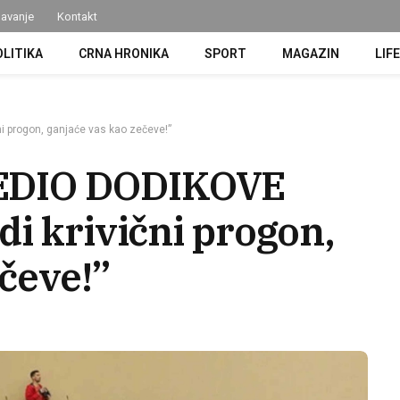
avanje
Kontakt
OLITIKA
CRNA HRONIKA
SPORT
MAGAZIN
LIF
 progon, ganjaće vas kao zečeve!”
EDIO DODIKOVE
i krivični progon,
čeve!”