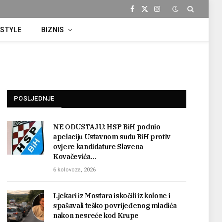
Facebook
X
Instagram
(Twitter)
ESTYLE
BIZNIS
POSLJEDNJE
NE ODUSTAJU: HSP BiH podnio
apelaciju Ustavnom sudu BiH protiv
ovjere kandidature Slavena
Kovačevića…
6 kolovoza, 2026
Ljekari iz Mostara iskočili iz kolone i
spašavali teško povrijeđenog mladića
nakon nesreće kod Krupe