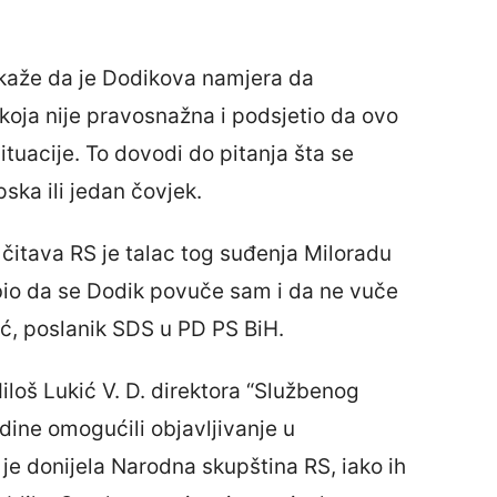
kaže da je Dodikova namjera da
koja nije pravosnažna i podsjetio da ovo
ituacije. To dovodi do pitanja šta se
ka ili jedan čovjek.
i čitava RS je talac tog suđenja Miloradu
i bio da se Dodik povuče sam i da ne vuče
ć, poslanik SDS u PD PS BiH.
iloš Lukić V. D. direktora “Službenog
dine omogućili objavljivanje u
e donijela Narodna skupština RS, iako ih