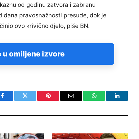
u kaznu od godinu zatvora i zabranu
od dana pravosnažnosti presude, dok je
inio ovo krivično djelo, piše BN.
 u omiljene izvore
Facebook
Twitter
Pinterest
Email
WhatsApp
LinkedIn