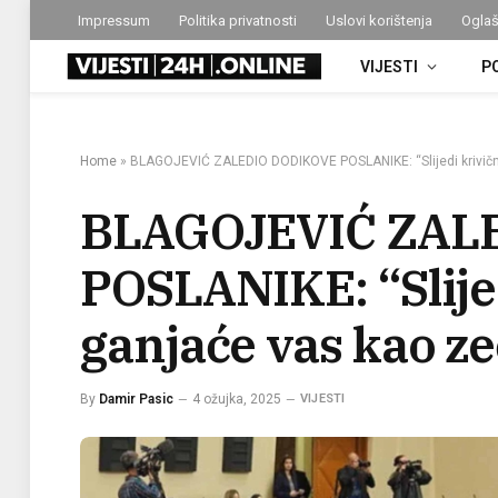
Impressum
Politika privatnosti
Uslovi korištenja
Oglaš
VIJESTI
P
Home
»
BLAGOJEVIĆ ZALEDIO DODIKOVE POSLANIKE: “Slijedi krivični
BLAGOJEVIĆ ZAL
POSLANIKE: “Slijed
ganjaće vas kao ze
By
Damir Pasic
4 ožujka, 2025
VIJESTI