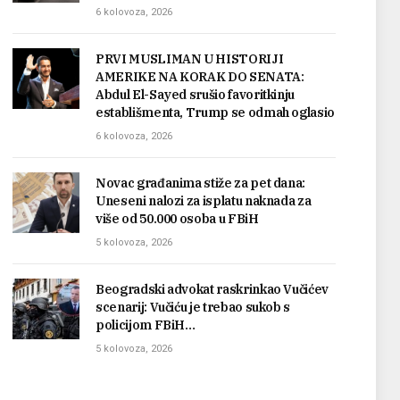
6 kolovoza, 2026
PRVI MUSLIMAN U HISTORIJI
AMERIKE NA KORAK DO SENATA:
Abdul El-Sayed srušio favoritkinju
establišmenta, Trump se odmah oglasio
6 kolovoza, 2026
Novac građanima stiže za pet dana:
Uneseni nalozi za isplatu naknada za
više od 50.000 osoba u FBiH
5 kolovoza, 2026
Beogradski advokat raskrinkao Vučićev
scenarij: Vučiću je trebao sukob s
policijom FBiH…
5 kolovoza, 2026