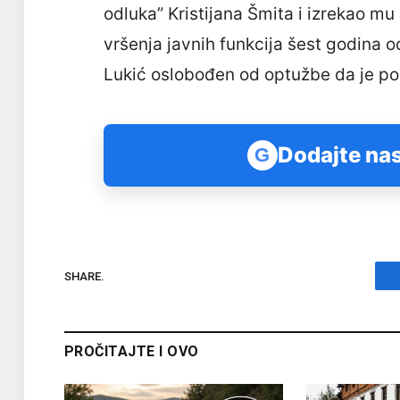
odluka” Kristijana Šmita i izrekao m
vršenja javnih funkcija šest godina 
Lukić oslobođen od optužbe da je poč
Dodajte nas
G
SHARE.
PROČITAJTE I OVO