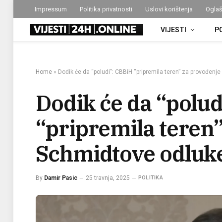
Impressum
Politika privatnosti
Uslovi korištenja
Oglaš
VIJESTI
P
Home
»
Dodik će da “poludi”: CBBiH “pripremila teren” za provođenj
Dodik će da “polud
“pripremila teren
Schmidtove odluk
By
Damir Pasic
25 travnja, 2025
POLITIKA