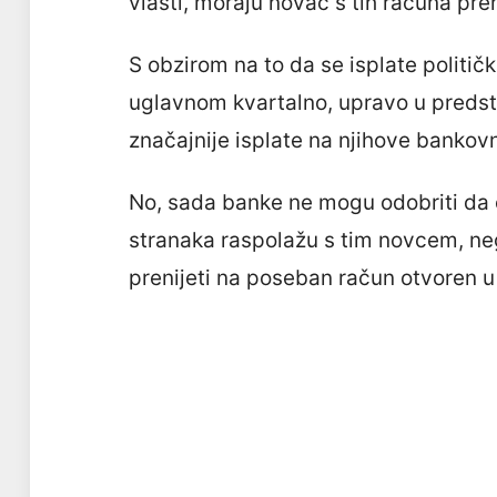
vlasti, moraju novac s tih računa pr
S obzirom na to da se isplate politi
uglavnom kvartalno, upravo u predst
značajnije isplate na njihove bankov
No, sada banke ne mogu odobriti da 
stranaka raspolažu s tim novcem, ne
prenijeti na poseban račun otvoren 