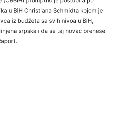
 (CBBIH) promptno je postupila po
ika u BiH Christiana Schmidta kojom je
vca iz budžeta sa svih nivoa u BiH,
njena srpska i da se taj novac prenese
Raport.