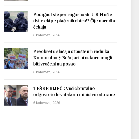
Podignut stepen sigurnosti: U BiH ušle
dvije ekipe plaćenih ubica!? Čije naredbe
čekaju
6 kolovoza, 2026
Preokret u slučaju otpuštenih radnika
Komunalnog: Bošnjaci bi uskoro mogli
biti vraćeni na posao
6 kolovoza, 2026
TEŠKE RIJEČI: Vučić brutalno
odgovorio hrvatskom ministru odbrane
6 kolovoza, 2026