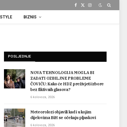
Facebook
X
Instagram
(Twitter)
ESTYLE
BIZNIS
POSLJEDNJE
NOVA TEHNOLOGIJA MOGLA BI
ZADATI OZBILJNE PROBLEME
ČOVIĆU: Kako će HDZ preživjeti izbore
bez fiktivnih glasova?
6 kolovoza, 2026
Meteorolozi objavili kad i u kojim
dijelovima BiH se očekuju pljuskovi
6 kolovoza, 2026