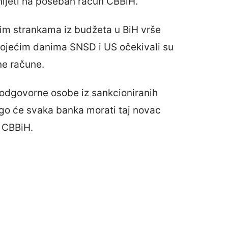
enijeti na poseban račun CBBiH.
čkim strankama iz budžeta u BiH vrše
ojećim danima SNSD i US očekivali su
ne račune.
odgovorne osobe iz sankcioniranih
go će svaka banka morati taj novac
u CBBiH.