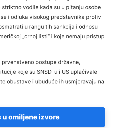
 striktno vodile kada su u pitanju osobe
 se i odluka visokog predstavnika protiv
smatrati u rangu tih sankcija i odnosu
ičkoj „crnoj listi“ i koje nemaju pristup
i prvenstveno postupe državne,
titucije koje su SNSD-u i US uplaćivale
ate obustave i ubuduće ih usmjeravaju na
 u omiljene izvore