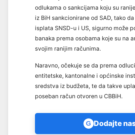
odlukama o sankcijama koju su ranije
iz BiH sankcionirane od SAD, tako da
isplata SNSD-u i US, sigurno može po
banaka prema osobama koje su na amer
svojim ranijim računima.
Naravno, očekuje se da prema odluc
entitetske, kantonalne i općinske ins
sredstva iz budžeta, te da takve upl
poseban račun otvoren u CBBiH.
Dodajte nas
G