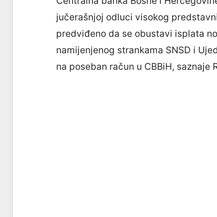
Centralna banka Bosne i Hercegovine
jučerašnjoj odluci visokog predstavn
predviđeno da se obustavi isplata no
namijenjenog strankama SNSD i Ujedi
na poseban račun u CBBiH, saznaje 