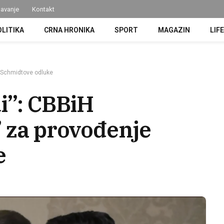
avanje
Kontakt
OLITIKA
CRNA HRONIKA
SPORT
MAGAZIN
LIF
e Schmidtove odluke
i”: CBBiH
” za provođenje
e