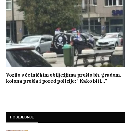
Vozilo s četničkim obilježjima prošlo bh. gradom,
kolona prošla i pored policije: “Kako biti…”
POSLJEDNJE