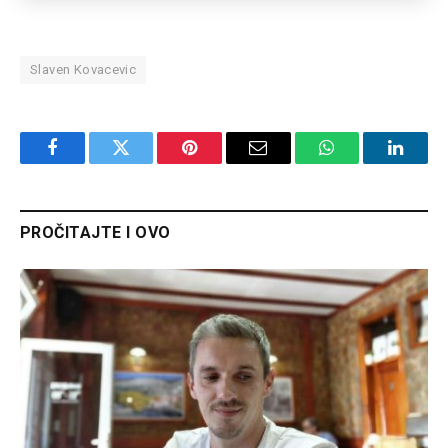
Slaven Kovacevic
Facebook
Twitter
Pinterest
Email
WhatsApp
Linked
PROČITAJTE I OVO