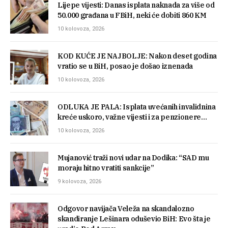
Lijepe vijesti: Danas isplata naknada za više od
50.000 građana u FBiH, neki će dobiti 860 KM
10 kolovoza, 2026
KOD KUĆE JE NAJBOLJE: Nakon deset godina
vratio se u BiH, posao je došao iznenada
10 kolovoza, 2026
ODLUKA JE PALA: Isplata uvećanih invalidnina
kreće uskoro, važne vijesti i za penzionere…
10 kolovoza, 2026
Mujanović traži novi udar na Dodika: “SAD mu
moraju hitno vratiti sankcije”
9 kolovoza, 2026
Odgovor navijača Veleža na skandalozno
skandiranje Lešinara oduševio BiH: Evo šta je