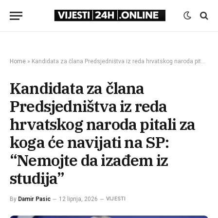
Home
»
Kandidata za člana Predsjedništva iz reda hrvatskog naroda pitali za koga će navijati na SP: “Nemojte da izađem iz studija”
Kandidata za člana
Predsjedništva iz reda
hrvatskog naroda pitali za
koga će navijati na SP:
“Nemojte da izađem iz
studija”
By
Damir Pasic
12 lipnja, 2026
VIJESTI