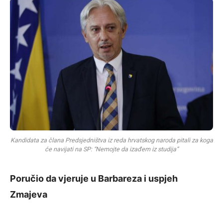
Kandidata za člana Predsjedništva iz reda hrvatskog naroda pitali za koga
će navijati na SP: “Nemojte da izađem iz studija”
Poručio da vjeruje u Barbareza i uspjeh
Zmajeva