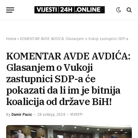
Home
»
KOMENTAR AVDE AVDIĆA: Glasanjem o Vukoji zastupnici SDP-a će pokazati da li im je bitnija koalicija od države BiH!
KOMENTAR AVDE AVDIĆA:
Glasanjem o Vukoji
zastupnici SDP-a će
pokazati da li im je bitnija
koalicija od države BiH!
By
Damir Pasic
28 svibnja, 2024
VIJESTI