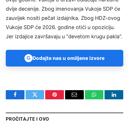
dvije decenije. Zbog imenovanja Vukoje SDP će
zauvijek nositi pečat izdajnika. Zbog HDZ-ovog
Vukoje SDP će 2026. godine otići u opoziciju.
Jer izdajice završavaju u “devetom krugu pakla”.
G
Dodajte nas u omiljene izvore
Facebook
Twitter
Pinterest
Email
WhatsApp
Linked
PROČITAJTE I OVO