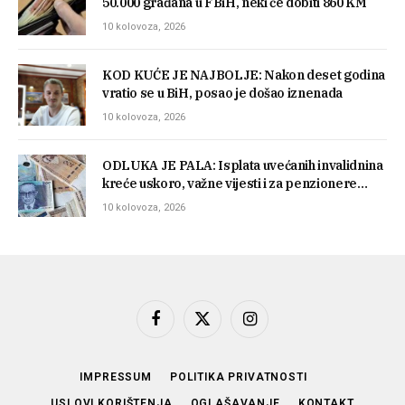
50.000 građana u FBiH, neki će dobiti 860 KM
10 kolovoza, 2026
KOD KUĆE JE NAJBOLJE: Nakon deset godina
vratio se u BiH, posao je došao iznenada
10 kolovoza, 2026
ODLUKA JE PALA: Isplata uvećanih invalidnina
kreće uskoro, važne vijesti i za penzionere…
10 kolovoza, 2026
Facebook
X
Instagram
(Twitter)
IMPRESSUM
POLITIKA PRIVATNOSTI
USLOVI KORIŠTENJA
OGLAŠAVANJE
KONTAKT