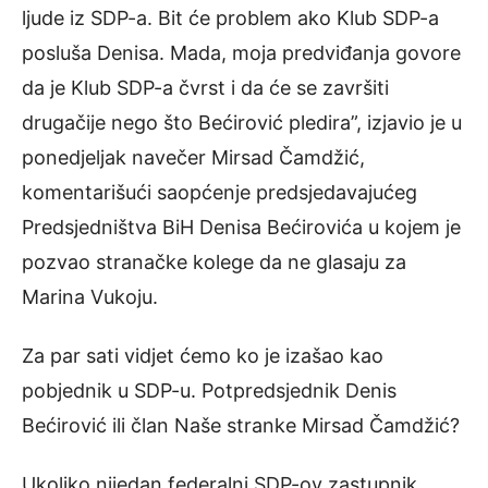
ljude iz SDP-a. Bit će problem ako Klub SDP-a
posluša Denisa. Mada, moja predviđanja govore
da je Klub SDP-a čvrst i da će se završiti
drugačije nego što Bećirović pledira”, izjavio je u
ponedjeljak navečer Mirsad Čamdžić,
komentarišući saopćenje predsjedavajućeg
Predsjedništva BiH Denisa Bećirovića u kojem je
pozvao stranačke kolege da ne glasaju za
Marina Vukoju.
Za par sati vidjet ćemo ko je izašao kao
pobjednik u SDP-u. Potpredsjednik Denis
Bećirović ili član Naše stranke Mirsad Čamdžić?
Ukoliko nijedan federalni SDP-ov zastupnik